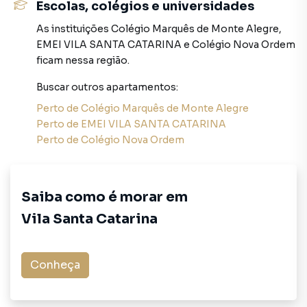
porque temos uma equipe de marketing digital focada em
Escolas, colégios e universidades
produzir campanhas específicas para São Paulo, o que
As instituições
Colégio Marquês de Monte Alegre
,
aumenta muito o número de contatos interessados e
EMEI VILA SANTA CATARINA
e
Colégio Nova Ordem
tendo como consequência uma maior chance de vender ou
ficam nessa região.
alugar seu imóvel mais rápido. Contamos também com um
time de programadores, corretores treinados e uma
Buscar outros
apartamentos
:
central de atendimento preparada para atender
Perto de
Colégio Marquês de Monte Alegre
proprietários e inquilinos.
Perto de
EMEI VILA SANTA CATARINA
Perto de
Colégio Nova Ordem
Saiba como é morar em
Vila Santa Catarina
Conheça