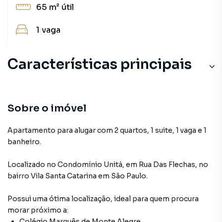
65 m²
útil
1
vaga
Características principais
Churrasqueira
Sala de Academia
Sobre o imóvel
Elevador Privativo
Apartamento para alugar com 2 quartos, 1 suite, 1 vaga e 1
banheiro.
Piscina Aquecida
Localizado
no Condomínio
Unitá
,
em
Rua Das Flechas
,
no
Sacada com Skin Glass
bairro Vila Santa Catarina
em São Paulo
.
Possui uma ótima localização, ideal para quem procura
morar próximo a:
Colégio Marquês de Monte Alegre