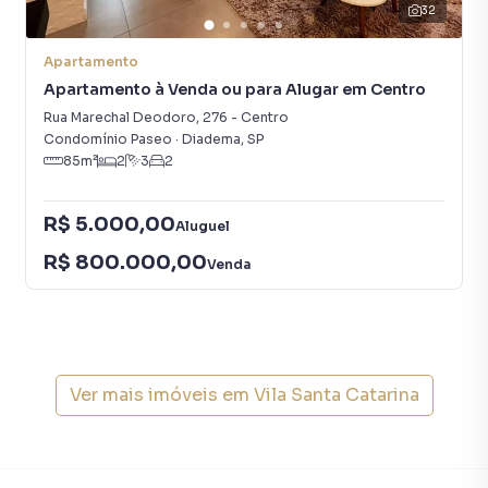
32
Apartamento
Apartamento à Venda ou para Alugar em Centro
Rua Marechal Deodoro
,
276
-
Centro
Condomínio Paseo
·
Diadema
,
SP
85
m²
2
3
2
R$ 5.000,00
Aluguel
R$ 800.000,00
Venda
Ver mais imóveis em
Vila Santa Catarina