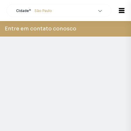
Cidade*
São Paulo
Todas as cidades
Localidade
São Paulo
Entre em contato conosco
Buscar