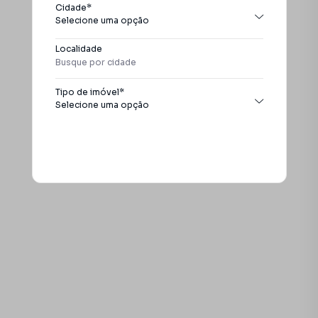
Cidade*
Selecione uma opção
Todas as cidades
Localidade
São Paulo
Tipo de imóvel*
Selecione uma opção
Todos os tipos
Apartamento
Buscar
Casa
Chácara
Galpão / Barracão
Sobrado
Studio
Terreno