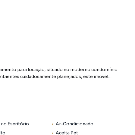
rtamento para locação, situado no moderno condomínio
mbientes cuidadosamente planejados, este imóvel
ana contemporânea.
nto dispõe de 2 quartos, incluindo uma suíte, ideal
m disso, conta com 1 banheiro adicional, garantindo
 no Escritório
Ar-Condicionado
to na varanda gourmet, perfeita para receber amigos e
a cidade. O ambiente está equipado com ar condicionado,
lto
Aceita Pet