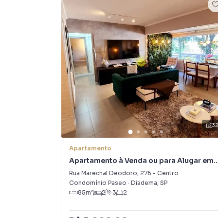
atender proprietários e inquilinos.
3
Apartamento
Apartamento à Venda ou para Alugar em
Centro
Rua Marechal Deodoro
,
276
-
Centro
Condomínio Paseo
·
Diadema
,
SP
85
m²
2
3
2