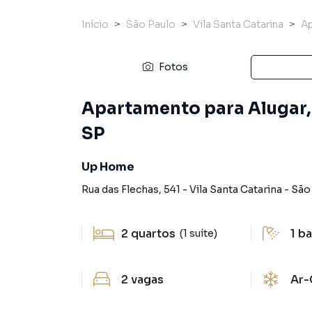
Início
São Paulo
Vila Santa Catarina
A
Fotos
Apartamento para Alugar, 
SP
Up Home
Rua das Flechas
,
541
-
Vila Santa Catarina
-
São
2
quartos
1
ba
(1 suíte)
2
vagas
Ar-