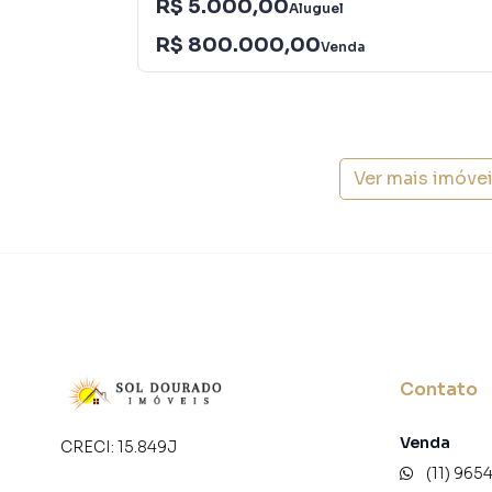
R$ 5.000,00
Aluguel
R$ 800.000,00
Venda
Ver mais imóve
Contato
Venda
CRECI:
15.849J
(11) 965