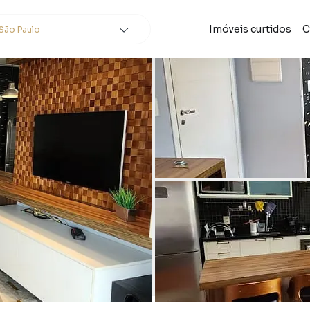
Imóveis curtidos
C
São Paulo
cidades
e
Buscar