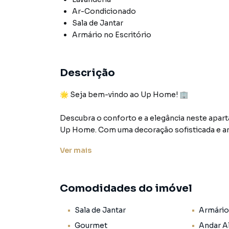
Ar-Condicionado
Sala de Jantar
Armário no Escritório
Descrição
🌟 Seja bem-vindo ao Up Home! 🏢
Descubra o conforto e a elegância neste apa
Up Home. Com uma decoração sofisticada e a
oferece o cenário perfeito para uma vida urb
Ver
mais
Com uma área generosa de 74 m², este apartame
para proporcionar conforto e privacidade. Alé
Comodidades do imóvel
praticidade para o dia a dia.
Sala de Jantar
Armário
Desfrute de momentos de convívio e relaxamen
familiares ou simplesmente apreciar a vista d
Gourmet
Andar A