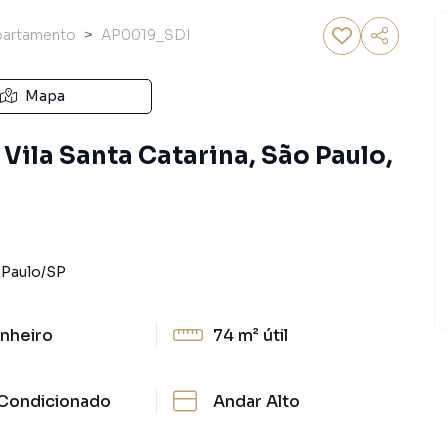
partamento
AP0019_SDI
Mapa
Vila Santa Catarina, São Paulo,
 Paulo
/
SP
nheiro
74 m²
útil
Condicionado
Andar Alto