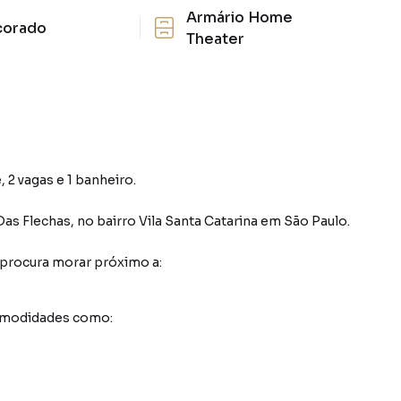
Armário Home
corado
Theater
 2 vagas e 1 banheiro.
Das Flechas
,
no bairro Vila Santa Catarina
em São Paulo
.
 procura morar próximo a:
comodidades como: