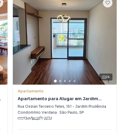
2
26
Apartamento
Apa
Apartamento para Alugar em Jardim
Ap
Prudência
Ja
Rua Ossian Terceiro Teles
,
151
-
Jardim Prudência
Rua
Condomínio Verdana
·
São Paulo
,
SP
Con
73
m²
2
2
1