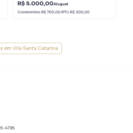
R$
R$ 5.000,00
Aluguel
R$
Condomínio
R$ 700,00
·
IPTU
R$ 300,00
is em
Vila Santa Catarina
46-4196