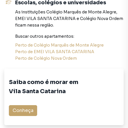
porque temos uma equipe de marketing digital focada em
Escolas, colégios e universidades
produzir campanhas específicas para São Paulo, o que
As instituições
Colégio Marquês de Monte Alegre
,
aumenta muito o número de contatos interessados e
EMEI VILA SANTA CATARINA
e
Colégio Nova Ordem
tendo como consequência uma maior chance de vender ou
ficam nessa região.
alugar seu imóvel mais rápido. Contamos também com um
time de programadores, corretores treinados e uma
Buscar outros
apartamentos
:
central de atendimento preparada para atender
Perto de
Colégio Marquês de Monte Alegre
proprietários e inquilinos.
Perto de
EMEI VILA SANTA CATARINA
Perto de
Colégio Nova Ordem
Saiba como é morar em
Vila Santa Catarina
Conheça