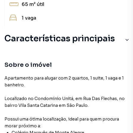
65 m²
útil
1
vaga
Características principais
Churrasqueira
Sala de Academia
Sobre o imóvel
Elevador Privativo
Apartamento para alugar com 2 quartos, 1 suite, 1 vaga e 1
banheiro.
Piscina Aquecida
Localizado
no Condomínio
Unitá
,
em
Rua Das Flechas
,
no
Sacada com Skin Glass
bairro Vila Santa Catarina
em São Paulo
.
Possui uma ótima localização, ideal para quem procura
morar próximo a:
Colégio Marquês de Monte Alegre