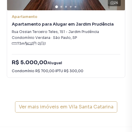
26
Apartamento
Apartamento para Alugar em Jardim Prudência
Rua Ossian Terceiro Teles
,
151
-
Jardim Prudência
Condomínio Verdana
·
São Paulo
,
SP
73
m²
2
2
1
R$ 5.000,00
Aluguel
Condomínio
R$ 700,00
·
IPTU
R$ 300,00
Ver mais imóveis em
Vila Santa Catarina