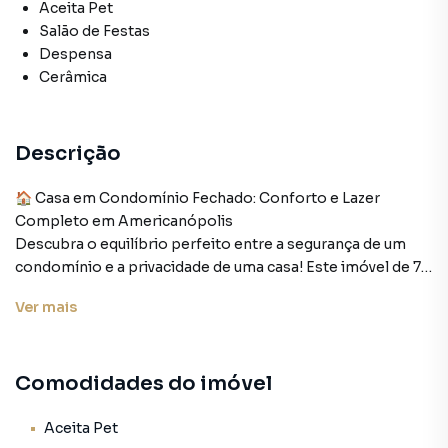
Aceita Pet
Salão de Festas
Despensa
Cerâmica
Descrição
🏠 Casa em Condomínio Fechado: Conforto e Lazer
Completo em Americanópolis
Descubra o equilíbrio perfeito entre a segurança de um
condomínio e a privacidade de uma casa! Este imóvel de 70
m² é a escolha ideal para casais ou pequenas famílias que
Ver
mais
buscam um lar funcional, moderno e com uma
infraestrutura de lazer que garante diversão sem sair de
casa.
Comodidades do imóvel
Detalhes do Imóvel:
🛏️ 2 Quartos aconchegantes
Aceita Pet