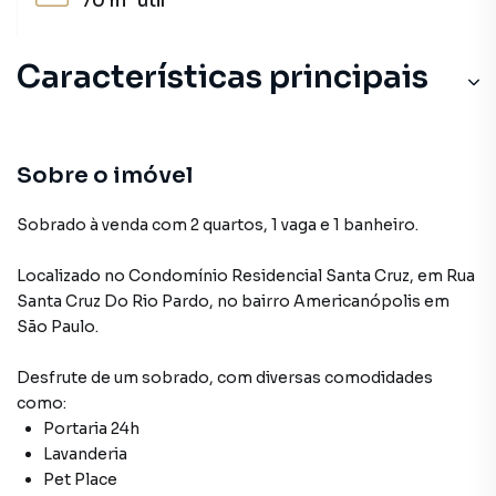
70 m²
útil
Características principais
Portaria 24h
Despensa
Sobre o imóvel
Lavanderia
Sobrado à venda com 2 quartos, 1 vaga e 1 banheiro.
Armário Cozinha
Localizado
no Condomínio
Residencial Santa Cruz
,
em
Rua
Santa Cruz Do Rio Pardo
,
no bairro Americanópolis
em
Armário Banheiro
São Paulo
.
Desfrute de
um sobrado
, com diversas comodidades
como:
Portaria 24h
Lavanderia
Pet Place