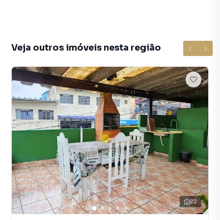
🌳 Áreas de convivência arborizadas
Localização Privilegiada:
Localizado em Americanópolis, um bairro com
Veja outros imóveis nesta região
infraestrutura completa e em constante crescimento.
Você estará próximo a uma vasta rede de comércios,
escolas e supermercados. A mobilidade é um dos pontos
fortes, com fácil acesso a importantes avenidas, diversas
linhas de ônibus e proximidade com estações de metrô,
facilitando o deslocamento para qualquer região de São
Paulo.
Diferenciais Sol Dourado:
✅ Aceita FGTS: Use seu saldo para facilitar a entrada e
conquistar sua casa própria.
✅ Custo-Benefício: Imóvel com área construída otimizada
e baixo custo de manutenção.
✅ Suporte Completo: Cuidamos de toda a análise de
22
crédito para você.