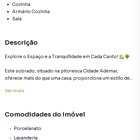
Cozinha
Armário Cozinha
Sala
Descrição
Explore o Espaço e a Tranquilidade em Cada Canto! 🏡🌳
Este sobrado, situado na pitoresca Cidade Ademar,
oferece mais do que uma casa; proporciona um estilo de
vida. Com 3 quartos, incluindo uma suíte, sala generosa e
Ver
mais
cozinha bem planejada, cada detalhe foi cuidadosamente
pensado para maximizar o conforto.
Comodidades do imóvel
O piso em porcelanato adiciona uma elegância atemporal,
enquanto o ar-condicionado nos quartos e na sala garante
que você esteja sempre no clima certo, não importa a
Porcelanato
estação. Mas a verdadeira joia dessa propriedade é a
Lavanderia