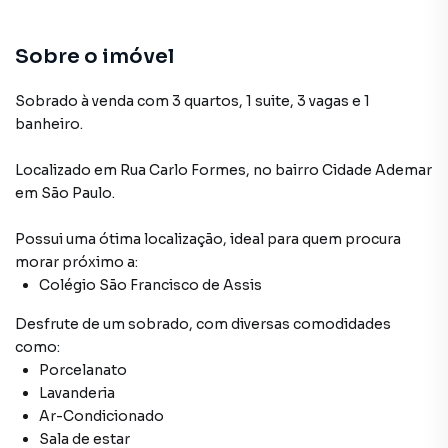
Porcelanato
Lavanderia
Sobre o imóvel
Sala de estar
Sobrado à venda com 3 quartos, 1 suite, 3 vagas e 1
banheiro.
Armário Cozinha
Localizado
em
Rua Carlo Formes
,
no bairro Cidade Ademar
Ar-Condicionado
em São Paulo
.
Decorado
Possui uma ótima localização, ideal para quem procura
morar próximo a:
Laje Técnica
Colégio São Francisco de Assis
Desfrute de
um sobrado
, com diversas comodidades
como:
Porcelanato
Lavanderia
Ar-Condicionado
Sala de estar