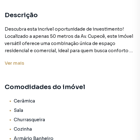
Descrição
Descubra esta incrível oportunidade de investimento!
Localizado a apenas 50 metros da Av. Cupecê, este imóvel
versátil oferece uma combinação única de espaço
residencial e comercial, ideal para quem busca conforto e
potencial de renda.
Ver
mais
Detalhes do Imóvel
Comodidades do imóvel
Área Residencial:
Casa 1: 01 quarto, sala, cozinha e banheiro.
Casa 2: 01 quarto, sala, cozinha e banheiro.
Cerâmica
Área de Lazer: Churrasqueira perfeita para momentos de
Sala
descontração.
Churrasqueira
Cozinha
Área Comercial:
02 salões comerciais no piso inferior, prontos para serem
Armário Banheiro