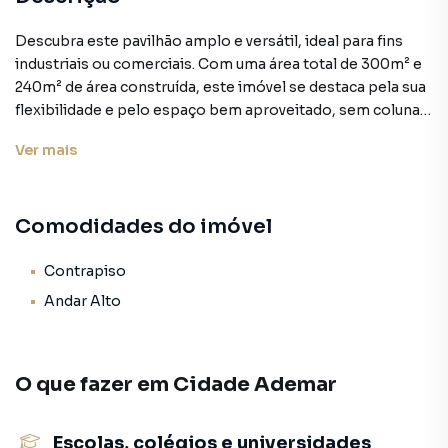
Descubra este pavilhão amplo e versátil, ideal para fins
industriais ou comerciais. Com uma área total de 300m² e
240m² de área construída, este imóvel se destaca pela sua
flexibilidade e pelo espaço bem aproveitado, sem colunas
obstruindo o ambiente.
Ver
mais
CARACTERÍSTICAS DO IMÓVEL:
Área Total: 300m²
Comodidades do imóvel
Área Construída: 240m²
Ambiente Amplo: Espaços abertos e sem colunas,
permitindo diversas configurações de layout conforme
Contrapiso
suas necessidades.
Andar Alto
Dois Andares:
Térreo: Área maior, perfeita para armazenamento de
produtos ou outras finalidades industriais/comerciais.
O que fazer em
Cidade Ademar
Segundo Andar: Pode ser utilizado como sala de gestão ou
espaço adicional para armazenamento.
Infraestrutura:
Escolas, colégios e universidades