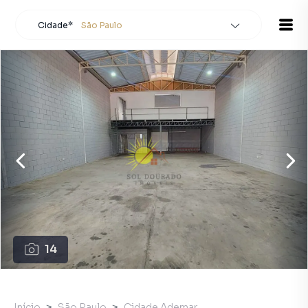
Cidade*
São Paulo
Todas as cidades
Localidade
São Paulo
Buscar
14
Início
São Paulo
Cidade Ademar