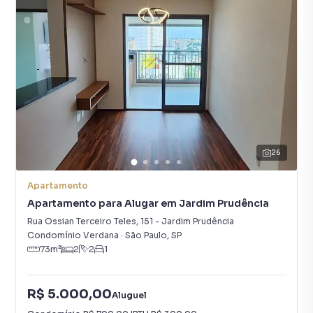
26
Apartamento
Apartamento para Alugar em Jardim Prudência
Rua Ossian Terceiro Teles
,
151
-
Jardim Prudência
Condomínio Verdana
·
São Paulo
,
SP
73
m²
2
2
1
R$ 5.000,00
Aluguel