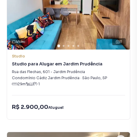
Vídeo
11
Studio
Studio para Alugar em Jardim Prudência
Rua das Flechas
,
601
-
Jardim Prudência
Condomínio Cádiz Jardim Prudência
·
São Paulo
,
SP
29
m²
1
1
R$ 2.900,00
Aluguel