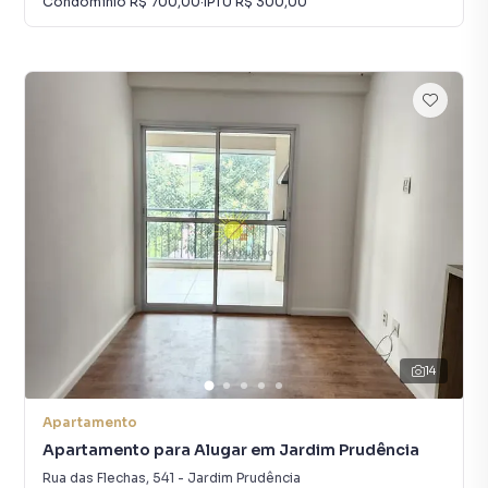
Condomínio
R$ 700,00
·
IPTU
R$ 300,00
14
Apartamento
Apartamento para Alugar em Jardim Prudência
Rua das Flechas
,
541
-
Jardim Prudência