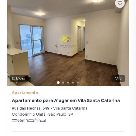
Vídeo
15
Apartamento
Apartamento para Alugar em Vila Santa Catarina
Rua das Flechas
,
649
-
Vila Santa Catarina
Condomínio Unitá
·
São Paulo
,
SP
65
m²
2
1
1