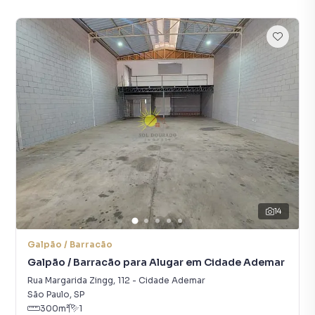
14
Galpão / Barracão
Galpão / Barracão para Alugar em Cidade Ademar
Rua Margarida Zingg
,
112
-
Cidade Ademar
São Paulo
,
SP
300
m²
1