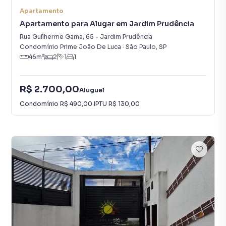
Apartamento
Apartamento para Alugar em Jardim Prudência
Rua Guilherme Gama
,
65
-
Jardim Prudência
Condomínio Prime João De Luca
·
São Paulo
,
SP
46
m²
2
1
1
R$ 2.700,00
Aluguel
Condomínio
R$ 490,00
·
IPTU
R$ 130,00