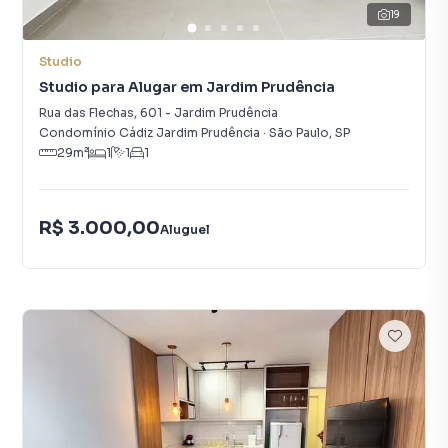
19
Studio
Studio para Alugar em Jardim Prudência
Rua das Flechas
,
601
-
Jardim Prudência
Condomínio Cádiz Jardim Prudência
·
São Paulo
,
SP
29
m²
1
1
1
R$ 3.000,00
Aluguel