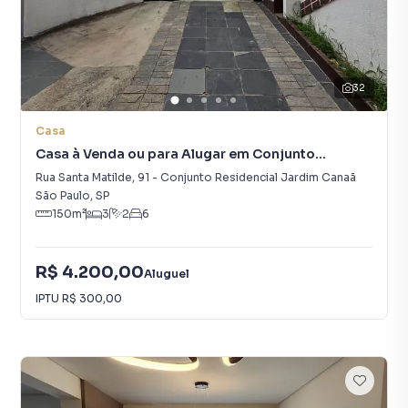
32
Casa
Casa à Venda ou para Alugar em Conjunto
Residencial Jardim Canaã
Rua Santa Matilde
,
91
-
Conjunto Residencial Jardim Canaã
São Paulo
,
SP
150
m²
3
2
6
R$ 4.200,00
Aluguel
IPTU
R$ 300,00