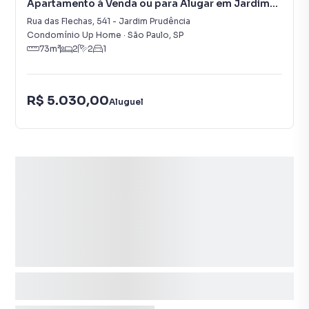
Apartamento à Venda ou para Alugar em Jardim
Prudência
Rua das Flechas
,
541
-
Jardim Prudência
Condomínio Up Home
·
São Paulo
,
SP
73
m²
2
2
1
R$ 5.030,00
Aluguel