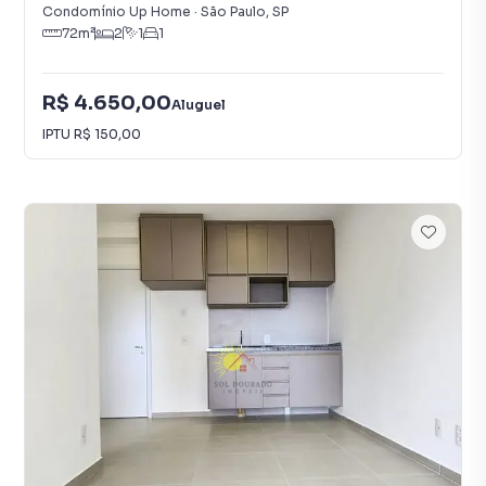
Condomínio Up Home
·
São Paulo
,
SP
72
m²
2
1
1
R$ 4.650,00
Aluguel
IPTU
R$ 150,00