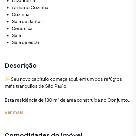
Lavanderia
Armário Cozinha
Cozinha
Sala de Jantar
Cerâmica
Sala
Sala de estar
Descrição
✨ Seu novo capítulo começa aqui, em um dos refúgios
mais tranquilos de São Paulo.
Esta residência de 180 m² de área construída no Conjunto
Residencial Jardim Canaã é a tradução de equilíbrio entre
Ver
mais
espaço e funcionalidade. Projetada para famílias que não
abrem mão da privacidade, a casa oferece um ambiente
acolhedor com a solidez de uma construção de 15 anos,
Comodidades do imóvel
muito bem preservada.