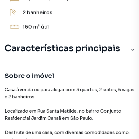
2
banheiros
150 m²
útil
Características principais
Armário Cozinha
Sala
Sobre o imóvel
Armário Banheiro
Casa à venda ou para alugar com 3 quartos, 2 suites, 6 vagas
e 2 banheiros.
Aceita Pet
Localizado
em
Rua Santa Matilde
,
no bairro Conjunto
Lavanderia
Residencial Jardim Canaã
em São Paulo
.
Desfrute de
uma casa
, com diversas comodidades como: