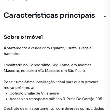
Características principais
Sala de Academia
Lavanderia
Sobre o imóvel
Armário Suíte
Apartamento à venda com 1 quarto, 1 suite, 1 vaga e 1
banheiro.
Churrasqueira
Localizado
no Condomínio
Sky Home
,
em
Avenida
Ar-Condicionado
Mascote
,
no bairro Vila Mascote
em São Paulo
.
Possui uma ótima localização, ideal para quem procura
morar próximo a:
Colégio Emilie de Villeneuve
Acesso ao transporte público R. Praia Do Cerejo, 195
Desfrute de
um apartamento
, com diversas comodidades