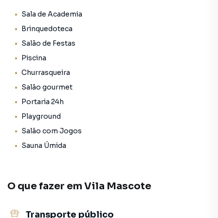
academia bem equipada no próprio condomínio.
Sala de Academia
- Brinquedoteca: As crianças têm seu próprio espaço
Brinquedoteca
seguro e divertido para brincar e aprender.
Salão de Festas
- Espaço Gourmet com Churrasqueira: Realize eventos
Piscina
memoráveis com amigos e familiares no espaço gourmet,
Churrasqueira
equipado com churrasqueira para refeições ao ar livre.
Salão gourmet
- Piscina: Nos dias ensolarados, relaxe e dê um mergulho
Portaria 24h
na piscina do condomínio.
Playground
Salão com Jogos
- Salão de Festas: Celebre momentos especiais em grande
Sauna Úmida
estilo no salão de festas do Sky Home.
Localizado no bairro Vila Mascote, em São Paulo, este
apartamento está em uma região estratégica, com fácil
O que fazer em
Vila Mascote
acesso a comércios locais, transporte público e opções
de lazer.
Transporte público