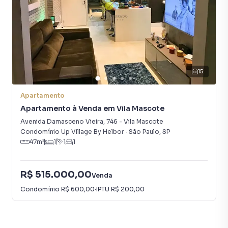
muito o número de contatos interessados e tendo como
consequência uma maior chance de vender ou alugar seu
imóvel mais rápido. Contamos também com um time de
programadores, corretores treinados e uma central de
atendimento preparada para atender proprietários e
inquilinos.
15
Apartamento
Apartamento à Venda em Vila Mascote
Avenida Damasceno Vieira
,
746
-
Vila Mascote
Condomínio Up Village By Helbor
·
São Paulo
,
SP
47
m²
1
1
1
R$ 515.000,00
Venda
Condomínio
R$ 600,00
·
IPTU
R$ 200,00