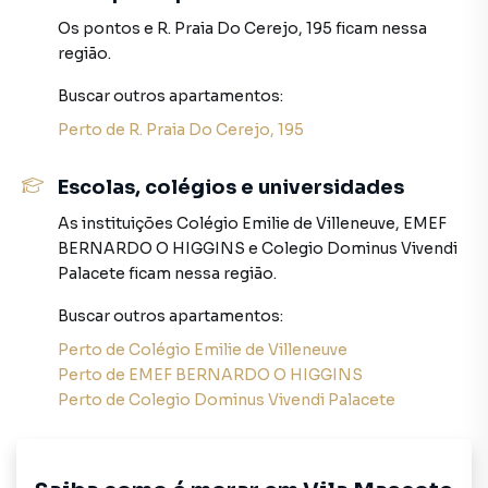
Não perca a chance de fazer deste apartamento a sua nova
Os pontos
e
R. Praia Do Cerejo, 195
ficam nessa
casa. Agende uma visita para explorar pessoalmente
região.
todos os detalhes e experimentar o estilo de vida
sofisticado do Sky Home.
Buscar outros
apartamentos
:
Perto de
R. Praia Do Cerejo, 195
Apartamento para Venda em região valorizada do bairro
Escolas, colégios e universidades
Vila Mascote, em São Paulo. Não encontrou o que
procurava ou deseja mais informações sobre
As instituições
Colégio Emilie de Villeneuve
,
EMEF
Apartamento em São Paulo? Entre em contato com nossa
BERNARDO O HIGGINS
e
Colegio Dominus Vivendi
equipe pelo telefone (11) 96546-4196.
Palacete
ficam nessa região.
A Sol Dourado Imóveis tem mais opções de
Buscar outros
apartamentos
:
apartamentos, casas residenciais e comerciais, sobrados,
Perto de
Colégio Emilie de Villeneuve
terrenos, lojas e barracões para venda ou locação, além de
Perto de
EMEF BERNARDO O HIGGINS
empreendimentos em construção ou lançamentos na
Perto de
Colegio Dominus Vivendi Palacete
planta em Vila Mascote e em outras regiões de São Paulo.
Aqui você encontra milhares de ofertas para encontrar o
imóvel que mais combina com seu estilo de vida.