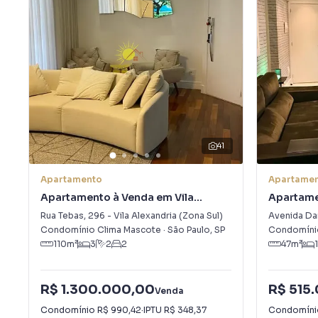
41
Apartamento
Apartame
Apartamento à Venda em Vila
Apartame
Alexandria (Zona Sul)
Mascote
Rua Tebas
,
296
-
Vila Alexandria (Zona Sul)
Avenida Da
Condomínio Clima Mascote
·
São Paulo
,
SP
Condomínio
110
m²
3
2
2
47
m²
1
R$ 1.300.000,00
R$ 515
Venda
Condomínio
R$ 990,42
·
IPTU
R$ 348,37
Condomín