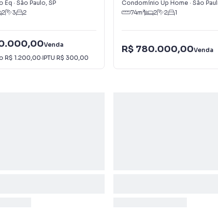
o Eq
·
São Paulo
,
SP
Condomínio Up Home
·
São Pau
2
3
2
74
m²
2
2
1
00.000,00
Venda
R$ 780.000,00
Venda
io
R$ 1.200,00
·
IPTU
R$ 300,00