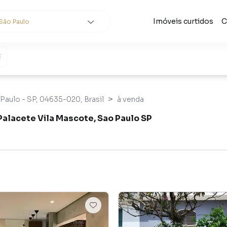
Imóveis curtidos
C
São Paulo
cidades
e
Buscar
 Paulo - SP, 04635-020, Brasil
à venda
alacete Vila Mascote, Sao Paulo SP