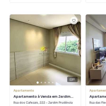
31
Apartamento
Apartame
Apartamento à Venda em Jardim
Apartame
Prudência
Alugar e
Rua dos Cafezais
,
222
-
Jardim Prudência
Rua das Fle