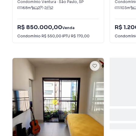
Condomínio Ventura
·
São Paulo
,
SP
Condomíni
68
m²
2
2
2
103
m²
R$ 850.000,00
R$ 1.2
Venda
Condomínio
R$ 550,00
·
IPTU
R$ 170,00
Condomín