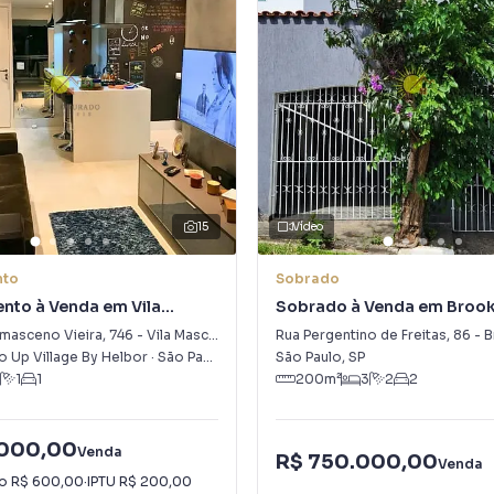
15
Vídeo
nto
Sobrado
nto à Venda em Vila
Sobrado à Venda em Brook
Paulista
masceno Vieira
,
746
-
Vila Mascote
Rua Pergentino de Freitas
,
86
-
Br
 Up Village By Helbor
·
São Paulo
,
SP
São Paulo
,
SP
1
1
200
m²
3
2
2
.000,00
Venda
R$ 750.000,00
Venda
io
R$ 600,00
·
IPTU
R$ 200,00