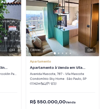
33
Vídeo
41
Apartamento
lin
Apartamento à Venda em Vila
Mascote
ooklin Paulista
Avenida Mascote
,
787
-
Vila Mascote
Condomínio Sky Home
·
São Paulo
,
SP
42
m²
1
1
1
R$ 550.000,00
Venda