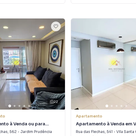
22
nto
Apartamento
nto à Venda ou para
Apartamento à Venda em V
m Jardim Prudência
Catarina
chas
,
562
-
Jardim Prudência
Rua das Flechas
,
541
-
Vila Santa