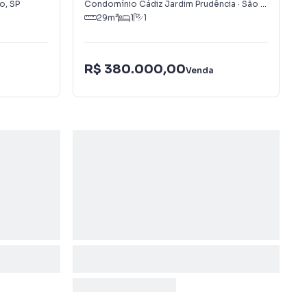
lo
,
SP
Condomínio Cádiz Jardim Prudência
·
São Paulo
,
SP
29
m²
1
1
R$ 380.000,00
Venda