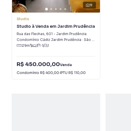
19
Studio
Studio à Venda em Jardim Prudência
Rua das Flechas
,
601
-
Jardim Prudência
Condomínio Cádiz Jardim Prudência
·
São Paulo
,
SP
29
m²
1
1
1
R$ 450.000,00
Venda
Condomínio
R$ 400,00
·
IPTU
R$ 110,00