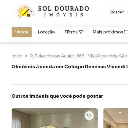
Cidade*
Todas as 
Localidad
São Paulo
Venda
Locação
Filtros
Mais próximos
Início
R. Palacete das Águias, 666 - Vila Alexandria, São
0 Imóveis à venda em Colegio Dominus Vivendi P
Outros imóveis que você pode gostar