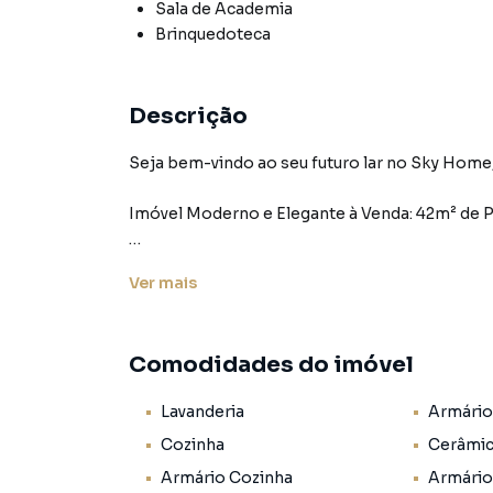
Sala de Academia
Brinquedoteca
Descrição
Seja bem-vindo ao seu futuro lar no Sky Home,
Imóvel Moderno e Elegante à Venda: 42m² de 
Prepare-se para se apaixonar por este apart
Ver
mais
de espaço bem projetado, este imóvel é um oás
Características Principais:
Comodidades do imóvel
- 1 Suíte: Desfrute da privacidade da sua própr
aconchego.
Lavanderia
Armário
- 1 Banheiro: Além da suíte, você encontrará
Cozinha
Cerâmi
amenidades modernas.
Armário Cozinha
Armário