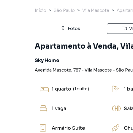
Início
São Paulo
Vila Mascote
Aparta
Fotos
V
Apartamento à Venda, Vila
Sky Home
Avenida Mascote
,
787
-
Vila Mascote
-
São Pau
1
quarto
1
ba
(1 suíte)
1
vaga
Sal
Armário Suíte
Chu