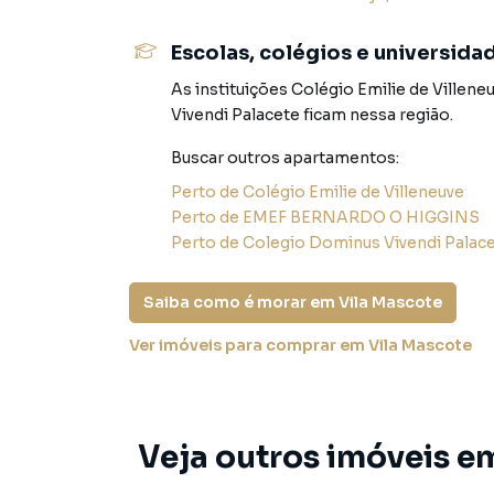
pessoalmente todos os detalhes e experimenta
Escolas, colégios e universida
Apartamento para Venda em região valorizada 
As instituições
Colégio Emilie de Villene
que procurava ou deseja mais informações s
Vivendi Palacete
ficam nessa região.
nossa equipe pelo telefone (11) 96546-4196.
Buscar outros
apartamentos
:
A Sol Dourado Imóveis tem mais opções de apa
Perto de
Colégio Emilie de Villeneuve
terrenos, lojas e barracões para venda ou l
Perto de
EMEF BERNARDO O HIGGINS
lançamentos na planta em Vila Mascote e em o
Perto de
Colegio Dominus Vivendi Palac
de ofertas para encontrar o imóvel que mais c
Saiba como é morar em
Vila Mascote
Negocie seu imóvel de forma totalmente onlin
Imóveis você consegue comprar ou alugar um 
Ver imóveis
para comprar em Vila Mascote
com a praticidade de fazer tudo online, dire
soluções inovadoras para simplificar a relaçã
mercado imobiliário.
Veja outros imóveis e
Anuncie seu imóvel! É fácil, rápido e gratuito!