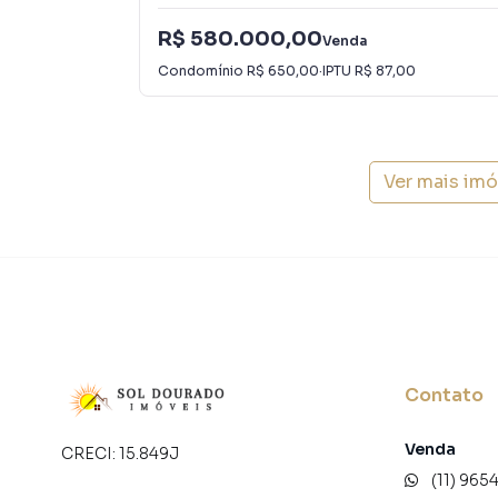
R$ 580.000,00
Venda
Condomínio
R$ 650,00
·
IPTU
R$ 87,00
Ver mais im
Contato
Venda
CRECI:
15.849J
(11) 965