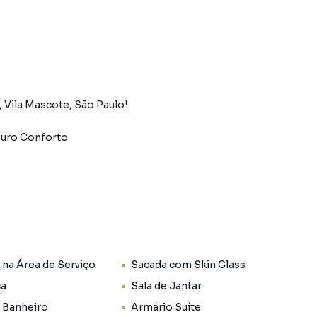
 Vila Mascote, São Paulo!
Puro Conforto
amento moderno e elegante. Com 42 metros quadrados
is de conforto e funcionalidade.
ia suíte, projetada para proporcionar tranquilidade e
 na Área de Serviço
Sacada com Skin Glass
 um banheiro cuidadosamente planejado, equipado com
ca
Sala de Jantar
 Banheiro
Armário Suíte