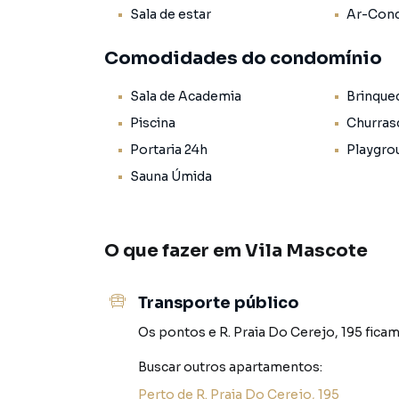
Sala de estar
Ar-Cond
- Armários Planejados: Este apartamento foi 
planejados na cozinha, quarto e banheiro, o
Comodidades do condomínio
Condomínio Sky Home - Viva em Grande Estilo
Sala de Academia
Brinque
- Academia: Mantenha-se ativo e saudável co
Piscina
Churras
- Brinquedoteca: As crianças têm seu próprio e
Portaria 24h
Playgro
Sauna Úmida
- Espaço Gourmet com Churrasqueira: Realize
espaço gourmet, equipado com churrasqueira pa
- Piscina: Nos dias ensolarados, relaxe e dê 
O que fazer em
Vila Mascote
- Salão de Festas: Celebre momentos especiai
Transporte público
Localizado no bairro Vila Mascote, em São Pau
Os pontos
e
R. Praia Do Cerejo, 195
ficam
com fácil acesso a comércios locais, transport
Buscar outros
apartamentos
:
Não perca a chance de fazer deste apartamento
Perto de
R. Praia Do Cerejo, 195