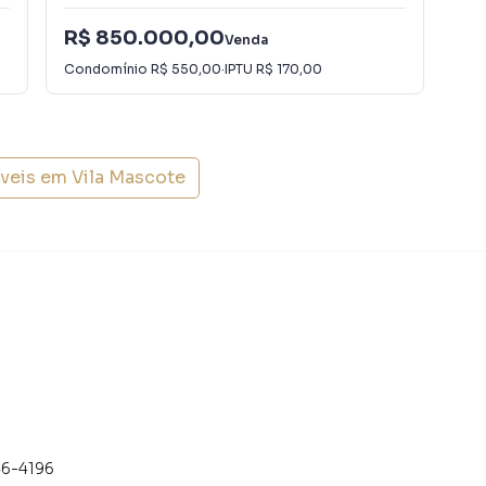
R$ 850.000,00
R$
Venda
Condomínio
R$ 550,00
·
IPTU
R$ 170,00
Con
óveis em
Vila Mascote
46-4196