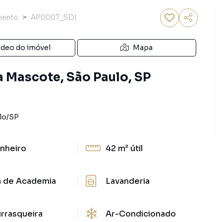
mento
AP0007_SDI
ídeo do imóvel
Mapa
 Mascote, São Paulo, SP
lo
/
SP
nheiro
42 m²
útil
a de Academia
Lavanderia
rrasqueira
Ar-Condicionado