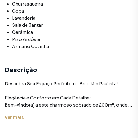
Churrasqueira
Copa
Lavanderia
Sala de Jantar
Cerâmica
Piso Ardósia
Armário Cozinha
Descrição
Descubra Seu Espaço Perfeito no Brooklin Paulista!
Elegância e Conforto em Cada Detalhe:
Bem-vindo(a) a este charmoso sobrado de 200m², onde a
elegância se encontra com o conforto, criando um
Ver
mais
ambiente perfeito para uma vida sofisticada. Com três
quartos, incluindo uma suíte espaçosa, este lar
proporciona espaço e privacidade para cada membro da