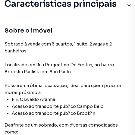
Características principais
Lavanderia
Armário Cozinha
Sobre o imóvel
Armário no Quarto
Sobrado à venda com 3 quartos, 1 suite, 2 vagas e 2
banheiros.
Quarto de Serviço
Localizado
em
Rua Pergentino De Freitas
,
no bairro
Churrasqueira
Brooklin Paulista
em São Paulo
.
Possui uma ótima localização, ideal para quem procura
morar próximo a:
E.E. Oswaldo Aranha
Acesso ao transporte público Campo Belo
Acesso ao transporte público Brooklin
Desfrute de
um sobrado
, com diversas comodidades
como: