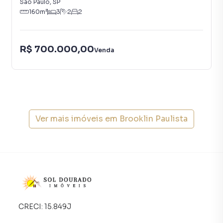
São Paulo
,
SP
160
m²
3
2
2
R$ 700.000,00
Venda
Ver mais imóveis em
Brooklin Paulista
CRECI:
15.849J