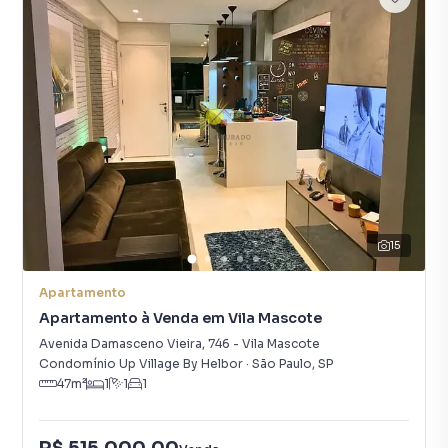
15
Apartamento
Apartamento à Venda em Vila Mascote
Avenida Damasceno Vieira
,
746
-
Vila Mascote
Condomínio Up Village By Helbor
·
São Paulo
,
SP
47
m²
1
1
1
R$ 515.000,00