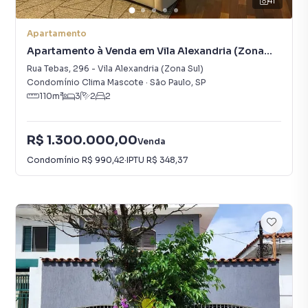
41
Apartamento
Apartamento à Venda em Vila Alexandria (Zona
Sul)
Rua Tebas
,
296
-
Vila Alexandria (Zona Sul)
Condomínio Clima Mascote
·
São Paulo
,
SP
110
m²
3
2
2
R$ 1.300.000,00
Venda
Condomínio
R$ 990,42
·
IPTU
R$ 348,37