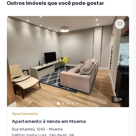
Outros imóveis que você pode gostar
28
Apartamento
Apartamento à Venda em Moema
Rua Inhambú
,
1240
-
Moema
Edifício Santa Luzia
·
São Paulo
,
SP