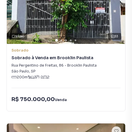
Vídeo
33
Sobrado
Sobrado à Venda em Brooklin Paulista
Rua Pergentino de Freitas
,
86
-
Brooklin Paulista
São Paulo
,
SP
200
m²
3
2
2
R$ 750.000,00
Venda