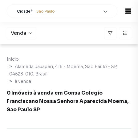
Cidade*
São Paulo
Todas as cidades
Localidade
São Paulo
Venda
Buscar
Início
Alameda Jauaperi, 416 - Moema, São Paulo - SP,
04523-010, Brasil
à venda
0 Imóveis à venda em Consa Colegio
Franciscano Nossa Senhora Aparecida Moema,
Sao Paulo SP