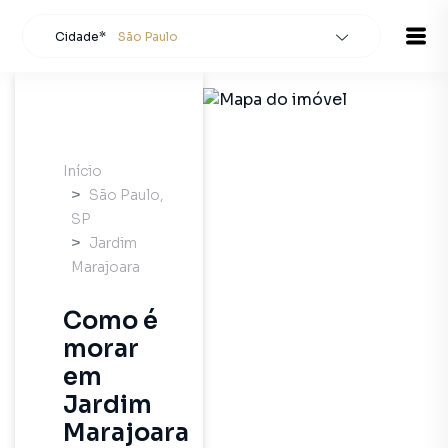
Cidade*
São Paulo
Todas as cidades
Localidade
São Paulo
Buscar
Início
São Paulo
,
SP
Jardim
Marajoara
Como é
morar
em
Jardim
Marajoara