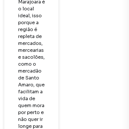
Marajoara é 
o local 
ideal, isso 
porque a 
região é 
repleta de 
mercados, 
mercearias 
e sacolões, 
como o 
mercadão 
de Santo 
Amaro, que 
facilitam a 
vida de 
quem mora 
por perto e 
não quer ir 
longe para 