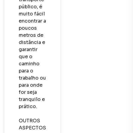
público, é 
muito fácil 
encontrar a 
poucos 
metros de 
distância e 
garantir 
que o 
caminho 
para o 
trabalho ou 
para onde 
for seja 
tranquilo e 
prático.

OUTROS 
ASPECTOS 