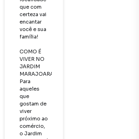
que com 
certeza vai 
encantar 
você e sua 
família!

COMO É 
VIVER NO 
JARDIM 
MARAJOARA?

Para 
aqueles 
que 
gostam de 
viver 
próximo ao 
comércio, 
o Jardim 