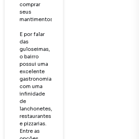
comprar 
seus 
mantimentos. 

E por falar 
das 
guloseimas, 
o bairro 
possui uma 
excelente 
gastronomia 
com uma 
infinidade 
de 
lanchonetes, 
restaurantes 
e pizzarias. 
Entre as 
opções 