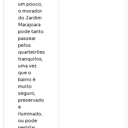
um pouco, 
o morador 
do Jardim 
Marajoara 
pode tanto 
passear 
pelos 
quarteirões 
tranquilos, 
uma vez 
que o 
bairro é 
muito 
seguro, 
preservado 
e 
iluminado, 
ou pode 
pedalar 