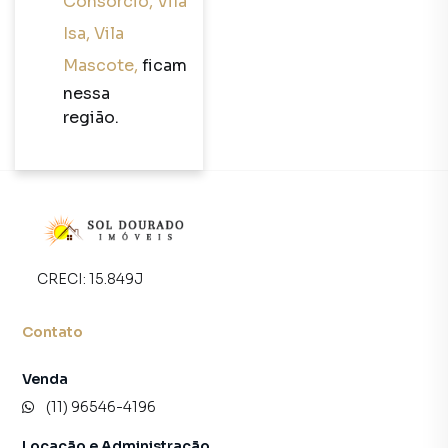
Consorcio
,
Vila
Isa
,
Vila
Mascote
,
ficam
nessa
região.
CRECI:
15.849J
Contato
Venda
(11) 96546-4196
Locação e Administração