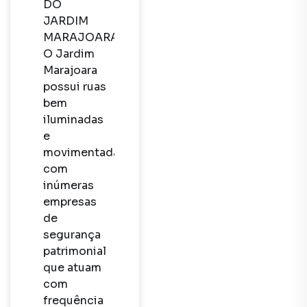
DO 
JARDIM 
MARAJOARA

O Jardim 
Marajoara 
possui ruas 
bem 
iluminadas 
e 
movimentadas, 
com 
inúmeras 
empresas 
de 
segurança 
patrimonial 
que atuam 
com 
frequência 