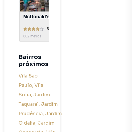
McDonald's
Restaurante Ragazz
5889
avaliações
2640
avaliaç
802
metros
592
metros
Bairros
próximos
Vila Sao
Paulo
,
Vila
Sofia
,
Jardim
Taquaral
,
Jardim
Prudência
,
Jardim
Cidalia
,
Jardim