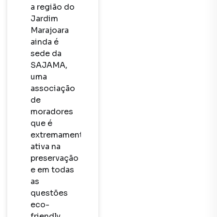
a região do 
Jardim 
Marajoara 
ainda é 
sede da 
SAJAMA, 
uma 
associação 
de 
moradores 
que é 
extremamente 
ativa na 
preservação 
e em todas 
as 
questões 
eco-
friendly 