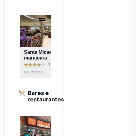
Santa Micaela jd
BIG
marajoara
7796
avaliações
6909
avaliaç
906
metros
938
metros
Bares e
restaurantes