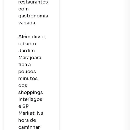
restaurantes 
com 
gastronomia 
variada.

Além disso, 
o bairro 
Jardim 
Marajoara 
fica a 
poucos 
minutos 
dos 
shoppings 
Interlagos 
e SP 
Market. Na 
hora de 
caminhar 