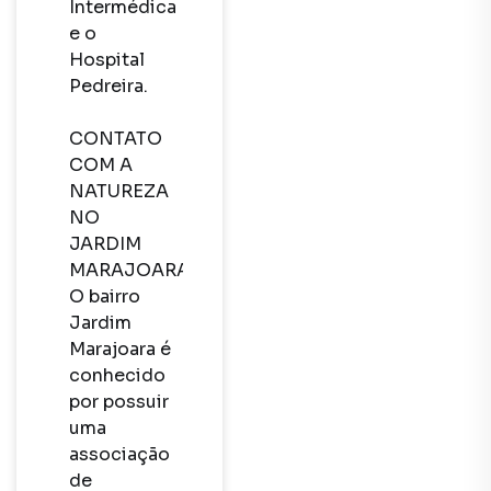
Intermédica 
e o 
Hospital 
Pedreira. 

CONTATO 
COM A 
NATUREZA 
NO 
JARDIM 
MARAJOARA

O bairro 
Jardim 
Marajoara é 
conhecido 
por possuir 
uma 
associação 
de 