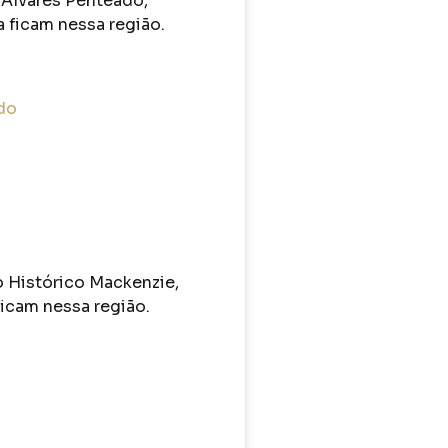
 Alvares Penteado,
a ficam nessa região.
do
o Histórico Mackenzie,
cam nessa região.