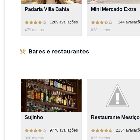
Padaria Villa Bahia
Mini Mercado Extra
1269
avaliações
244
avaliaç
479
metros
628
metros
Bares e restaurantes
Sujinho
Restaurante Mestiço
9776
avaliações
2134
avaliaç
820
metros
835
metros