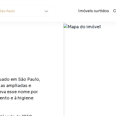
Imóveis curtidos
C
São Paulo
cidades
e
Buscar
tuado em São Paulo, 
as ampliadas e 
eva esse nome por 
ento e à higiene 