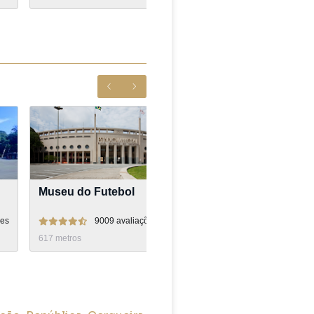
Museu do Futebol
Parque Buenos Aires
ões
9009
avaliações
6017
avaliações
617
metros
126
metros