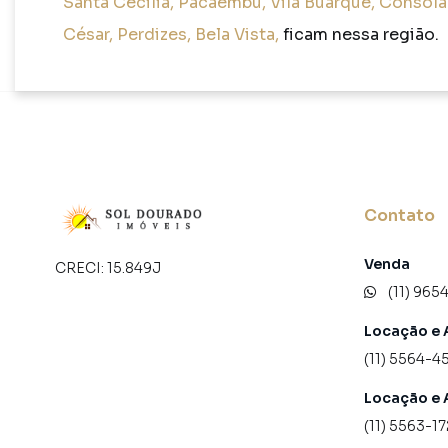
Santa Cecilia
,
Pacaembu
,
Vila Buarque
,
Consola
César
,
Perdizes
,
Bela Vista
,
ficam nessa região.
Contato
Venda
CRECI:
15.849J
(11) 965
Locação e 
(11) 5564-4
Locação e 
(11) 5563-17