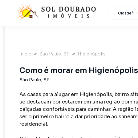
Cidade*
Todas as 
Localidad
São Paulo
Início
São Paulo
,
SP
Higienópolis
Como é morar em
Higienópolis
São Paulo
,
SP
As casas para alugar em Higienópolis, bairro si
se destacam por estarem em uma região com ru
calçadas confortáveis para caminhar. A região l
ser o primeiro bairro a dar prioridade ao saneam
residencial. 
