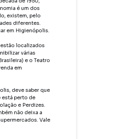
década de 1950, 
nomia é um dos 
o, existem, pelo 
des diferentes. 
r em Higienópolis. 

estão localizados 
bilizar várias 
sileira) e o Teatro 
venda em 
is, deve saber que 
 está perto de 
lação e Perdizes. 
mbém não deixa a 
supermercados. Vale 