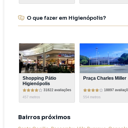
O que fazer em Higienópolis?
Shopping Pátio
Praça Charles Miller
Higienópolis
31822
avaliações
18897
avaliaç
457
metros
554
metros
Bairros próximos