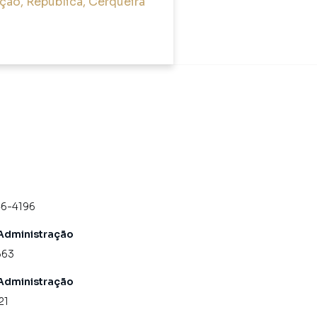
ção
,
República
,
Cerqueira
46-4196
Administração
563
Administração
21