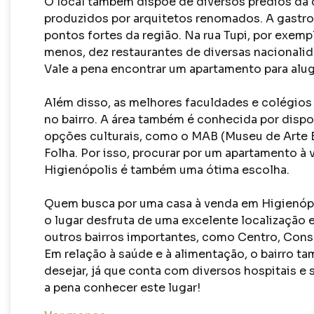
O local também dispõe de diversos prédios da 
produzidos por arquitetos renomados. A gastro
pontos fortes da região. Na rua Tupi, por exempl
menos, dez restaurantes de diversas nacionalida
Vale a pena encontrar um apartamento para aluga
Além disso, as melhores faculdades e colégios 
no bairro. A área também é conhecida por disponi
opções culturais, como o MAB (Museu de Arte Bra
Folha. Por isso, procurar por um apartamento à 
Higienópolis é também uma ótima escolha.

Quem busca por uma casa à venda em Higienópol
o lugar desfruta de uma excelente localização e
outros bairros importantes, como Centro, Conso
Em relação à saúde e à alimentação, o bairro ta
desejar, já que conta com diversos hospitais e 
a pena conhecer este lugar!