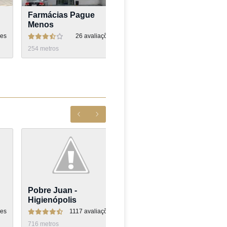
Farmácias Pague
Drogasil
Menos
ões
26
avaliações
21
avaliações
254
metros
300
metros
Pobre Juan -
Bar da Praça
Higienópolis
ões
1117
avaliações
628
avaliações
716
metros
136
metros