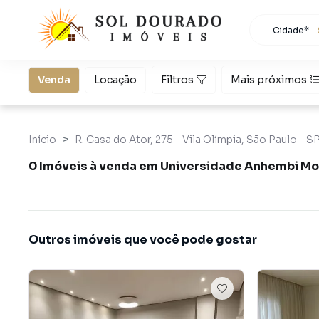
Cidade*
Todas as 
Localidad
São Paulo
Venda
Locação
Filtros
Mais próximos
Início
R. Casa do Ator, 275 - Vila Olímpia, São Paulo - S
0 Imóveis à venda em Universidade Anhembi Mo
Outros imóveis que você pode gostar