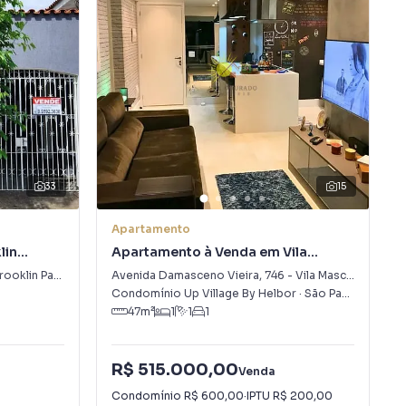
33
15
Apartamento
lin
Apartamento à Venda em Vila
Mascote
ooklin Paulista
Avenida Damasceno Vieira
,
746
-
Vila Mascote
Condomínio Up Village By Helbor
·
São Paulo
,
SP
47
m²
1
1
1
R$ 515.000,00
Venda
Condomínio
R$ 600,00
·
IPTU
R$ 200,00