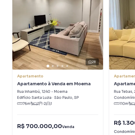
28
Apartamento
Apartame
Apartamento à Venda em Moema
Apartame
Alexandri
Rua Inhambú
,
1240
-
Moema
Rua Tebas
,
Edifício Santa Luzia
·
São Paulo
,
SP
Condomíni
76
m²
2
2
1
110
m²
R$ 1.3
R$ 700.000,00
Venda
Condomín