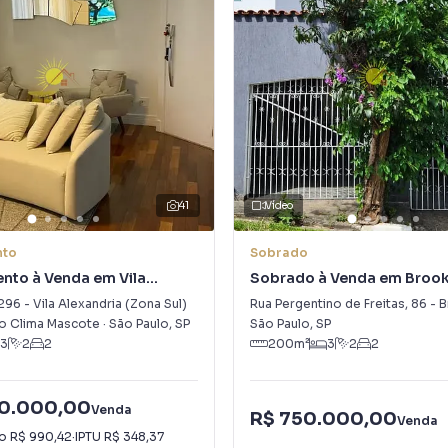
41
Vídeo
nto
Sobrado
nto à Venda em Vila
Sobrado à Venda em Brook
a (Zona Sul)
Paulista
296
-
Vila Alexandria (Zona Sul)
Rua Pergentino de Freitas
,
86
-
Br
o Clima Mascote
·
São Paulo
,
SP
São Paulo
,
SP
3
2
2
200
m²
3
2
2
00.000,00
Venda
R$ 750.000,00
Venda
io
R$ 990,42
·
IPTU
R$ 348,37