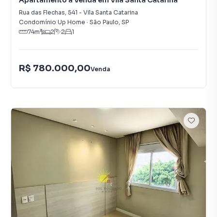
Apartamento à Venda em Vila Santa Catarina
Rua das Flechas
,
541
-
Vila Santa Catarina
Condomínio Up Home
·
São Paulo
,
SP
74
m²
2
2
1
R$ 780.000,00
Venda