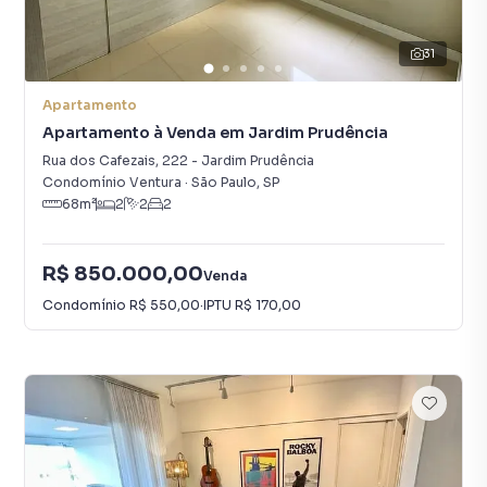
31
Apartamento
Apartamento à Venda em Jardim Prudência
Rua dos Cafezais
,
222
-
Jardim Prudência
Condomínio Ventura
·
São Paulo
,
SP
68
m²
2
2
2
R$ 850.000,00
Venda
Condomínio
R$ 550,00
·
IPTU
R$ 170,00