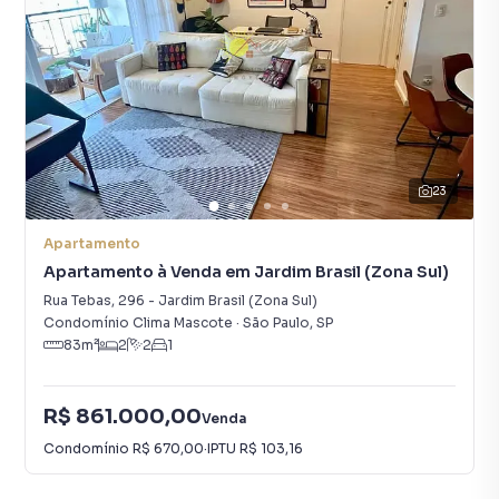
23
Apartamento
Apartamento à Venda em Jardim Brasil (Zona Sul)
Rua Tebas
,
296
-
Jardim Brasil (Zona Sul)
Condomínio Clima Mascote
·
São Paulo
,
SP
83
m²
2
2
1
R$ 861.000,00
Venda
Condomínio
R$ 670,00
·
IPTU
R$ 103,16