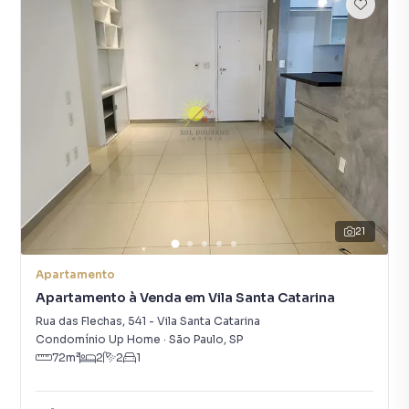
21
Apartamento
Apartamento à Venda em Vila Santa Catarina
Rua das Flechas
,
541
-
Vila Santa Catarina
Condomínio Up Home
·
São Paulo
,
SP
72
m²
2
2
1