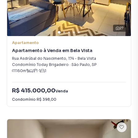
27
Apartamento
Apartamento à Venda em Bela Vista
Rua Asdrúbal do Nascimento
,
174
-
Bela Vista
Condomínio Today Brigadeiro
·
São Paulo
,
SP
50
m²
1
1
1
R$ 415.000,00
Venda
Condomínio
R$ 398,00