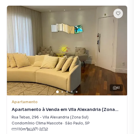
41
Apartamento
Apartamento à Venda em Vila Alexandria (Zona
Sul)
Rua Tebas
,
296
-
Vila Alexandria (Zona Sul)
Condomínio Clima Mascote
·
São Paulo
,
SP
110
m²
3
2
2