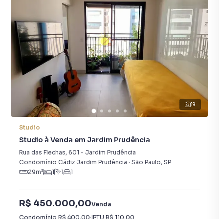
19
Studio
Studio à Venda em Jardim Prudência
Rua das Flechas
,
601
-
Jardim Prudência
Condomínio Cádiz Jardim Prudência
·
São Paulo
,
SP
29
m²
1
1
1
R$ 450.000,00
Venda
Condomínio
R$ 400,00
·
IPTU
R$ 110,00