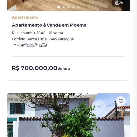
28
Apartamento
Apartamento à Venda em Moema
Rua Inhambú
,
1240
-
Moema
Edifício Santa Luzia
·
São Paulo
,
SP
76
m²
2
2
1
R$ 700.000,00
Venda