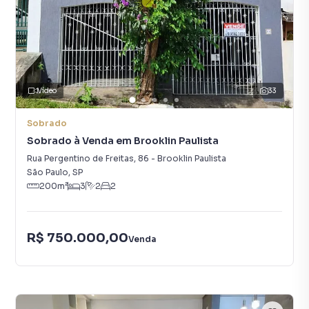
Vídeo
33
Sobrado
Sobrado à Venda em Brooklin Paulista
Rua Pergentino de Freitas
,
86
-
Brooklin Paulista
São Paulo
,
SP
200
m²
3
2
2
R$ 750.000,00
Venda