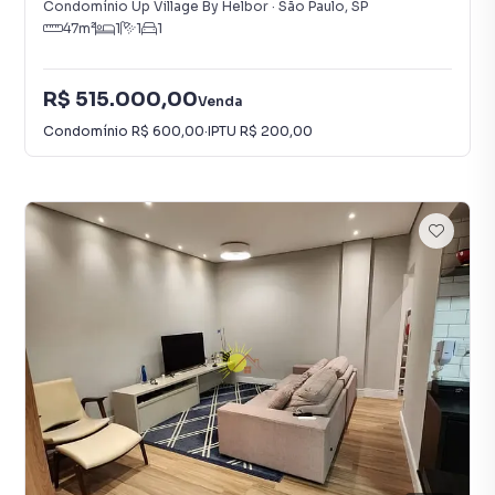
Condomínio Up Village By Helbor
·
São Paulo
,
SP
47
m²
1
1
1
R$ 515.000,00
Venda
Condomínio
R$ 600,00
·
IPTU
R$ 200,00