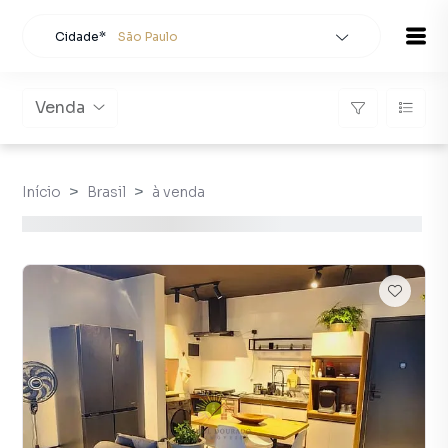
Cidade*
São Paulo
Todas as cidades
Localidade
São Paulo
Venda
Buscar
Início
Brasil
à venda