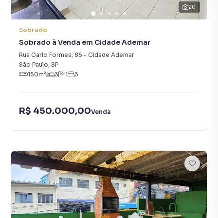
20
Sobrado
Sobrado à Venda em Cidade Ademar
Rua Carlo Formes
,
86
-
Cidade Ademar
São Paulo
,
SP
150
m²
3
1
3
R$ 450.000,00
Venda