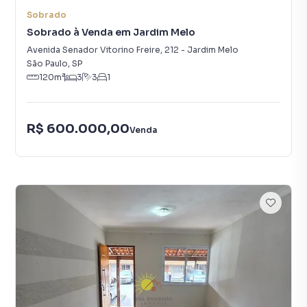
Sobrado
Sobrado à Venda em Jardim Melo
Avenida Senador Vitorino Freire
,
212
-
Jardim Melo
São Paulo
,
SP
120
m²
3
3
1
R$ 600.000,00
Venda