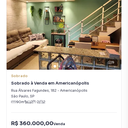
19
Sobrado
Sobrado à Venda em Americanópolis
Rua Álvares Fagundes
,
182
-
Americanópolis
São Paulo
,
SP
90
m²
2
2
2
R$ 360.000,00
Venda