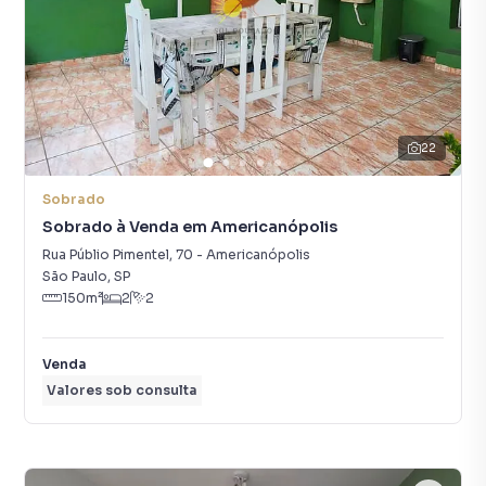
22
Sobrado
Sobrado à Venda em Americanópolis
Rua Públio Pimentel
,
70
-
Americanópolis
São Paulo
,
SP
150
m²
2
2
Venda
Valores sob consulta