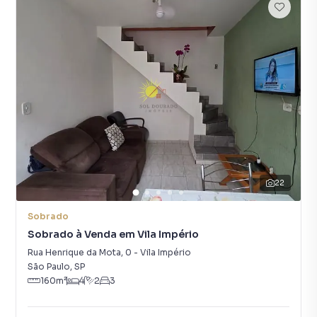
22
Sobrado
Sobrado à Venda em Vila Império
Rua Henrique da Mota
,
0
-
Vila Império
São Paulo
,
SP
160
m²
4
2
3