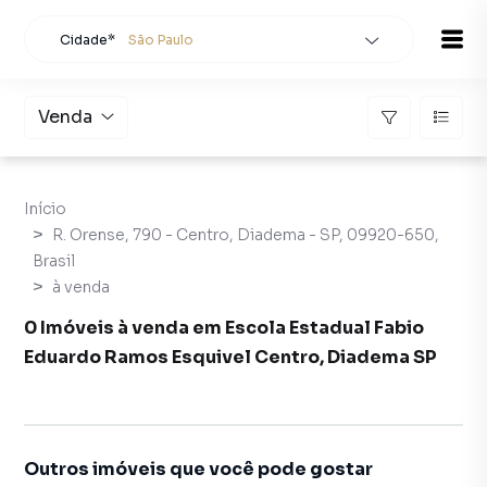
Cidade*
São Paulo
Todas as cidades
Localidade
São Paulo
Venda
Buscar
Início
R. Orense, 790 - Centro, Diadema - SP, 09920-650,
Brasil
à venda
0 Imóveis à venda em Escola Estadual Fabio
Eduardo Ramos Esquivel Centro, Diadema SP
Outros imóveis que você pode gostar