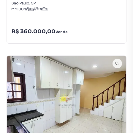
São Paulo
,
SP
100
m²
4
4
2
R$ 360.000,00
Venda