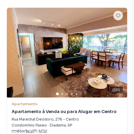
32
Apartamento
Apartamento à Venda ou para Alugar em Centro
Rua Marechal Deodoro
,
276
-
Centro
Condomínio Paseo
·
Diadema
,
SP
85
m²
2
3
2