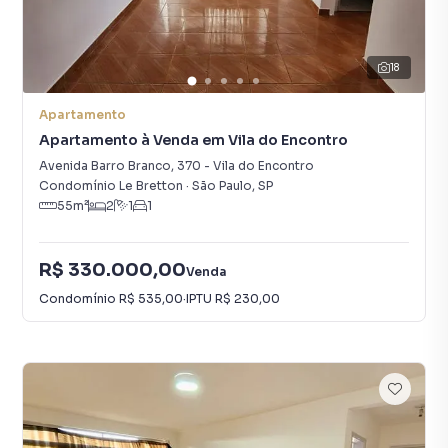
18
Apartamento
Apartamento à Venda em Vila do Encontro
Avenida Barro Branco
,
370
-
Vila do Encontro
Condomínio Le Bretton
·
São Paulo
,
SP
55
m²
2
1
1
R$ 330.000,00
Venda
Condomínio
R$ 535,00
·
IPTU
R$ 230,00