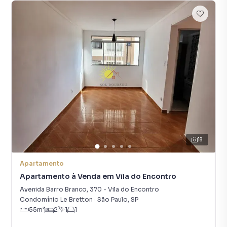
18
Apartamento
Apartamento à Venda em Vila do Encontro
Avenida Barro Branco
,
370
-
Vila do Encontro
Condomínio Le Bretton
·
São Paulo
,
SP
55
m²
2
1
1