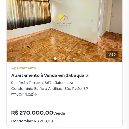
20
Apartamento
Apartamento à Venda em Jabaquara
Rua João Turriano
,
367
-
Jabaquara
Condomínio Edifício Antilhas
·
São Paulo
,
SP
60
m²
2
1
R$ 270.000,00
Venda
Condomínio
R$ 250,00