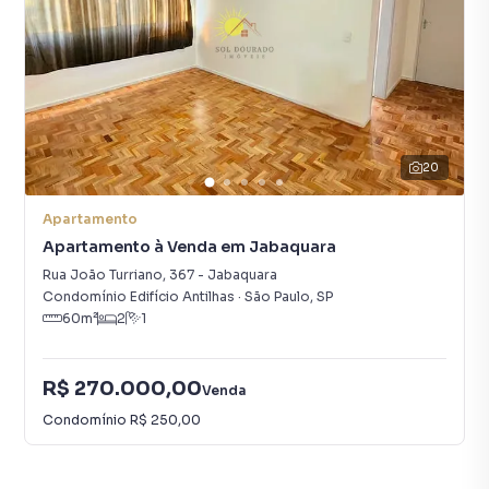
20
Apartamento
Apartamento à Venda em Jabaquara
Rua João Turriano
,
367
-
Jabaquara
Condomínio Edifício Antilhas
·
São Paulo
,
SP
60
m²
2
1
R$ 270.000,00
Venda
Condomínio
R$ 250,00