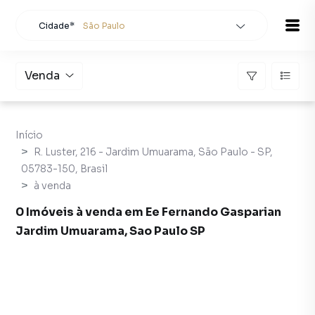
Cidade*
São Paulo
Todas as cidades
Localidade
São Paulo
Venda
Buscar
Início
R. Luster, 216 - Jardim Umuarama, São Paulo - SP,
05783-150, Brasil
à venda
0 Imóveis à venda em Ee Fernando Gasparian
Jardim Umuarama, Sao Paulo SP