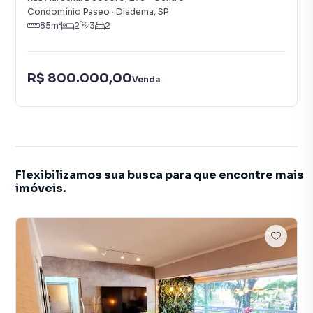
Condomínio Paseo
·
Diadema
,
SP
85
m²
2
3
2
R$ 800.000,00
Venda
Flexibilizamos sua busca para que encontre mais
imóveis.