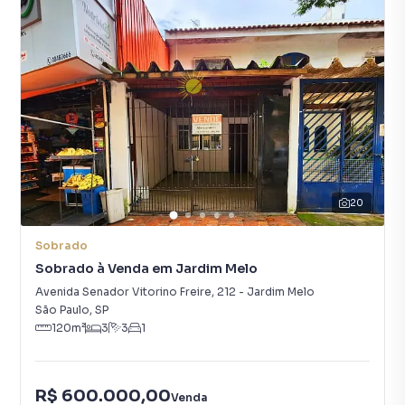
20
Sobrado
Sobrado à Venda em Jardim Melo
Avenida Senador Vitorino Freire
,
212
-
Jardim Melo
São Paulo
,
SP
120
m²
3
3
1
R$ 600.000,00
Venda