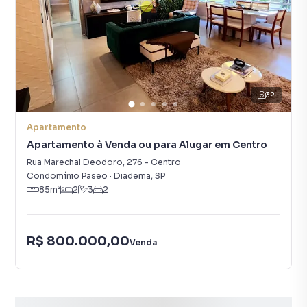
32
Apartamento
Apartamento à Venda ou para Alugar em Centro
Rua Marechal Deodoro
,
276
-
Centro
Condomínio Paseo
·
Diadema
,
SP
85
m²
2
3
2
R$ 800.000,00
Venda