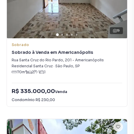
19
Sobrado
Sobrado à Venda em Americanópolis
Rua Santa Cruz do Rio Pardo
,
201
-
Americanópolis
Residencial Santa Cruz
·
São Paulo
,
SP
70
m²
2
1
1
R$ 335.000,00
Venda
Condomínio
R$ 230,00