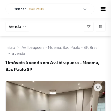
Cidade*
São Paulo
Todas as cidades
Localidade
São Paulo
Venda
Buscar
Início
Av. Ibirapuera - Moema, São Paulo - SP, Brasil
à venda
1 Imóveis à venda em Av. Ibirapuera - Moema,
São Paulo SP