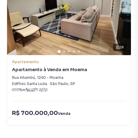
28
Apartamento
Apartamento à Venda em Moema
Rua Inhambú
,
1240
-
Moema
Edifício Santa Luzia
·
São Paulo
,
SP
76
m²
2
2
1
R$ 700.000,00
Venda