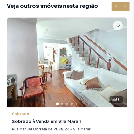
Veja outros imóveis nesta região
aumenta muito o número de contatos interessados e
tendo como consequência uma maior chance de vender ou
alugar seu imóvel mais rápido. Contamos também com um
time de programadores, corretores treinados e uma
central de atendimento preparada para atender
proprietários e inquilinos.
36
Sobrado
Sobrado à Venda em Vila Marari
Rua Manuel Correia de Paiva
,
23
-
Vila Marari