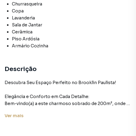
Churrasqueira
Copa
Lavanderia
Sala de Jantar
Cerâmica
Piso Ardósia
Armário Cozinha
Descrição
Descubra Seu Espaço Perfeito no Brooklin Paulista!
Elegância e Conforto em Cada Detalhe:
Bem-vindo(a) a este charmoso sobrado de 200m², onde a
elegância se encontra com o conforto, criando um
Ver
mais
ambiente perfeito para uma vida sofisticada. Com três
quartos, incluindo uma suíte espaçosa, este lar
proporciona espaço e privacidade para cada membro da