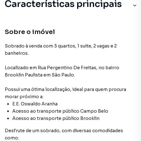
Características principais
Lavanderia
Armário Cozinha
Sobre o imóvel
Armário no Quarto
Sobrado à venda com 3 quartos, 1 suite, 2 vagas e 2
banheiros.
Quarto de Serviço
Localizado
em
Rua Pergentino De Freitas
,
no bairro
Churrasqueira
Brooklin Paulista
em São Paulo
.
Possui uma ótima localização, ideal para quem procura
morar próximo a:
E.E. Oswaldo Aranha
Acesso ao transporte público Campo Belo
Acesso ao transporte público Brooklin
Desfrute de
um sobrado
, com diversas comodidades
como: