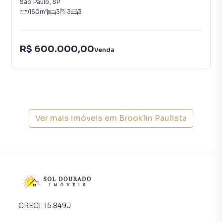
São Paulo
,
SP
150
m²
3
3
3
R$ 600.000,00
Venda
Ver mais imóveis em
Brooklin Paulista
CRECI:
15.849J