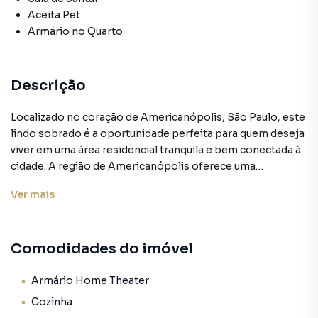
Aceita Pet
Armário no Quarto
Descrição
Localizado no coração de Americanópolis, São Paulo, este
lindo sobrado é a oportunidade perfeita para quem deseja
viver em uma área residencial tranquila e bem conectada à
cidade. A região de Americanópolis oferece uma
excelente infraestrutura, com fácil acesso a comércios,
Ver
mais
escolas e transporte público, proporcionando uma vida
prática e conveniente.
Comodidades do imóvel
Características Principais:
Quartos: 2, sendo 1 suíte, proporcionando privacidade e
Armário Home Theater
conforto.
Cozinha
Banheiros: 1 banheiro social para atender o restante da