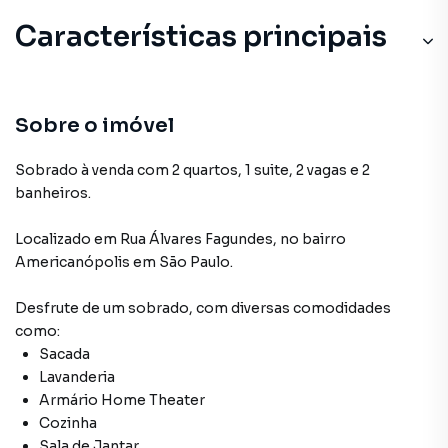
Características principais
Sala de Jantar
Lavanderia
Sobre o imóvel
Armário Banheiro
Sobrado à venda com 2 quartos, 1 suite, 2 vagas e 2
banheiros.
Sacada
Localizado
em
Rua Álvares Fagundes
,
no bairro
Armário Cozinha
Americanópolis
em São Paulo
.
Desfrute de
um sobrado
, com diversas comodidades
como:
Sacada
Lavanderia
Armário Home Theater
Cozinha
Sala de Jantar