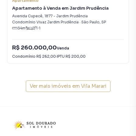
smartphone. Nós criamos soluções inovadoras para
Apartamento
simplificar a relação de proprietários, inquilinos e
Apartamento à Venda em Jardim Prudência
compradores com o mercado imobiliário.
Avenida Cupecê
,
1877
-
Jardim Prudência
Condomínio Vivaz Jardim Prudência
·
São Paulo
,
SP
34
m²
2
1
Anuncie seu imóvel! É fácil, rápido e gratuito! A Sol
Dourado Imóveis é uma imobiliária digital com imóveis em
diversas cidades do Brasil, incluindo São Paulo.
R$ 260.000,00
Venda
Condomínio
R$ 262,00
·
IPTU
R$ 200,00
Na Sol Dourado Imóveis você consegue vender ou alugar
seu imóvel muito mais rápido do que em imobiliárias
tradicionais. Já vendemos e locamos diversos imóveis em
São Paulo, especialmente em Vila Marari. Isso porque
temos uma equipe de marketing digital focada em produzir
Ver mais imóveis em
Vila Marari
campanhas específicas para São Paulo, o que aumenta
muito o número de contatos interessados e tendo como
consequência uma maior chance de vender ou alugar seu
imóvel mais rápido. Contamos também com um time de
programadores, corretores treinados e uma central de
atendimento preparada para atender proprietários e
inquilinos.