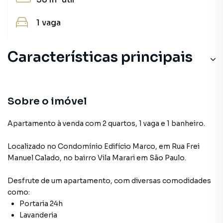
1
vaga
Características principais
Cerâmica
Armário Cozinha
Sobre o imóvel
Sala de Jantar
Apartamento à venda com 2 quartos, 1 vaga e 1 banheiro.
Andar Alto
Localizado
no Condomínio
Edifício Marco
,
em
Rua Frei
Manuel Calado
,
no bairro Vila Marari
em São Paulo
.
Lareira
Desfrute de
um apartamento
, com diversas comodidades
como:
Portaria 24h
Lavanderia