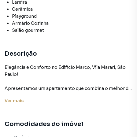
Lareira
Cerâmica
Playground
Armário Cozinha
Salão gourmet
Descrição
Elegância e Conforto no Edifício Marco, Vila Marari, São
Paulo!
Apresentamos um apartamento que combina o melhor da
sofisticação com a comodidade da vida moderna. Situado
Ver
mais
no prestigiado Edifício Marco, na desejada Vila Marari,
este imóvel de 2 quartos e 1 banheiro é uma verdadeira joia.
Comodidades do imóvel
Ao adentrar este espaço, você será recepcionado por uma
generosa sala de estar que se estende harmoniosamente