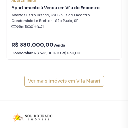
smartphone. Nós criamos soluções inovadoras para
Apartamento
simplificar a relação de proprietários, inquilinos e
Apartamento à Venda em Vila do Encontro
compradores com o mercado imobiliário.
Avenida Barro Branco
,
370
-
Vila do Encontro
Condomínio Le Bretton
·
São Paulo
,
SP
55
m²
2
1
1
Anuncie seu imóvel! É fácil, rápido e gratuito! A Sol
Dourado Imóveis é uma imobiliária digital com imóveis em
diversas cidades do Brasil, incluindo São Paulo.
R$ 330.000,00
Venda
Condomínio
R$ 535,00
·
IPTU
R$ 230,00
Na Sol Dourado Imóveis você consegue vender ou alugar
seu imóvel muito mais rápido do que em imobiliárias
tradicionais. Já vendemos e locamos diversos imóveis em
São Paulo, especialmente em Vila Marari. Isso porque
temos uma equipe de marketing digital focada em produzir
Ver mais imóveis em
Vila Marari
campanhas específicas para São Paulo, o que aumenta
muito o número de contatos interessados e tendo como
consequência uma maior chance de vender ou alugar seu
imóvel mais rápido. Contamos também com um time de
programadores, corretores treinados e uma central de
atendimento preparada para atender proprietários e
inquilinos.