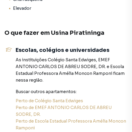
equipe pelo telefone (11) 96546-4196.
Elevador
A Sol Dourado Imóveis tem mais opções de
apartamentos, casas residenciais e comerciais, sobrados,
terrenos, lojas e barracões para venda ou locação, além de
O que fazer em
Usina Piratininga
empreendimentos em construção ou lançamentos na
planta em Usina Piratininga e em outras regiões de São
Escolas, colégios e universidades
Paulo. Aqui você encontra milhares de ofertas para
encontrar o imóvel que mais combina com seu estilo de
As instituições
Colégio Santa Edwiges
,
EMEF
vida.
ANTONIO CARLOS DE ABREU SODRE, DR.
e
Escola
Estadual Professora Amélia Moncon Ramponi
ficam
Negocie seu imóvel de forma totalmente online, com
nessa região.
segurança e tranquilidade. Na Sol Dourado Imóveis você
Buscar outros
apartamentos
:
consegue comprar ou alugar um imóvel em São Paulo
mesmo não estando na cidade e com a praticidade de
Perto de
Colégio Santa Edwiges
fazer tudo online, direto do seu computador ou
Perto de
EMEF ANTONIO CARLOS DE ABREU
smartphone. Nós criamos soluções inovadoras para
SODRE, DR.
simplificar a relação de proprietários, inquilinos e
Perto de
Escola Estadual Professora Amélia Moncon
compradores com o mercado imobiliário.
Ramponi