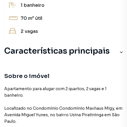
1
banheiro
70 m²
útil
2
vagas
Características principais
Portaria 24h
Armário Banheiro
Sobre o imóvel
Decorado
Apartamento para alugar com 2 quartos, 2 vagas e 1
banheiro.
Aceita Pet
Localizado
no Condomínio
Condomínio Maxhaus Migy
,
em
Armário Cozinha
Avenida Miguel Yunes
,
no bairro Usina Piratininga
em São
Paulo
.