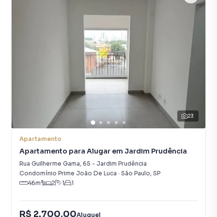
23
Apartamento
Apartamento para Alugar em Jardim Prudência
Rua Guilherme Gama
,
65
-
Jardim Prudência
Condomínio Prime João De Luca
·
São Paulo
,
SP
46
m²
2
1
1
R$ 2.700,00
Aluguel