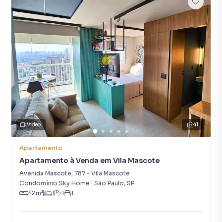
Vídeo
41
Apartamento
Apartamento à Venda em Vila Mascote
Avenida Mascote
,
787
-
Vila Mascote
Condomínio Sky Home
·
São Paulo
,
SP
42
m²
1
1
1