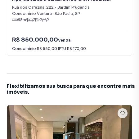
Rua dos Cafezais
,
222
-
Jardim Prudência
Condomínio Ventura
·
São Paulo
,
SP
68
m²
2
2
2
R$ 850.000,00
Venda
Condomínio
R$ 550,00
·
IPTU
R$ 170,00
Flexibilizamos sua busca para que encontre mais
imóveis.