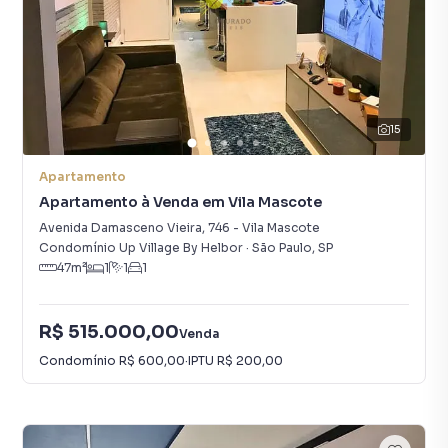
15
Apartamento
Apartamento à Venda em Vila Mascote
Avenida Damasceno Vieira
,
746
-
Vila Mascote
Condomínio Up Village By Helbor
·
São Paulo
,
SP
47
m²
1
1
1
R$ 515.000,00
Venda
Condomínio
R$ 600,00
·
IPTU
R$ 200,00