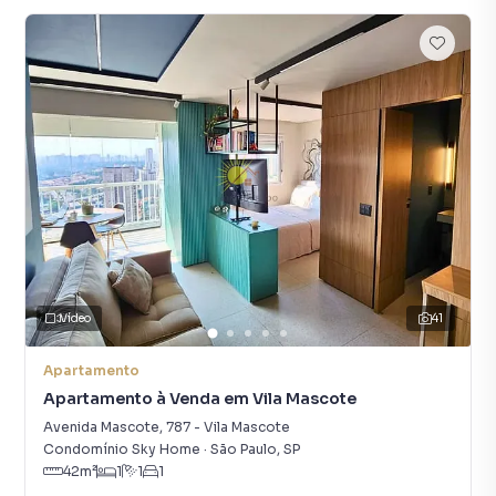
Vídeo
41
Apartamento
Apartamento à Venda em Vila Mascote
Avenida Mascote
,
787
-
Vila Mascote
Condomínio Sky Home
·
São Paulo
,
SP
42
m²
1
1
1