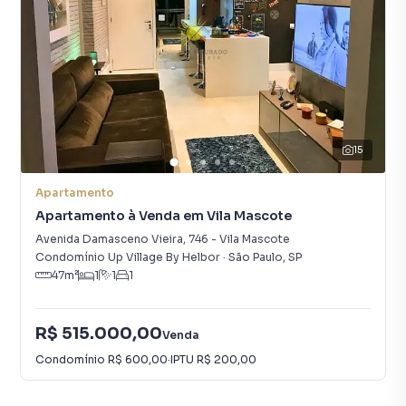
15
Apartamento
Apartamento à Venda em Vila Mascote
Avenida Damasceno Vieira
,
746
-
Vila Mascote
Condomínio Up Village By Helbor
·
São Paulo
,
SP
47
m²
1
1
1
R$ 515.000,00
Venda
Condomínio
R$ 600,00
·
IPTU
R$ 200,00