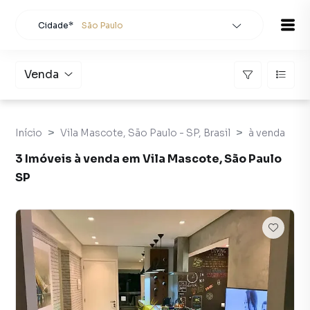
Cidade*
São Paulo
Todas as cidades
Localidade
São Paulo
Venda
Buscar
Início
Vila Mascote, São Paulo - SP, Brasil
à venda
3 Imóveis à venda em Vila Mascote, São Paulo
SP