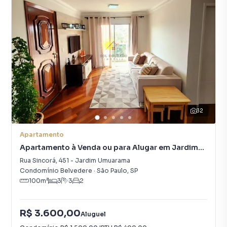
32
Apartamento
Apartamento à Venda ou para Alugar em Jardim
Umuarama
Rua Sincorá
,
451
-
Jardim Umuarama
Condomínio Belvedere
·
São Paulo
,
SP
100
m²
3
3
2
R$ 3.600,00
Aluguel