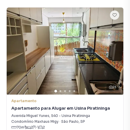
23
Apartamento
Apartamento para Alugar em Usina Piratininga
Avenida Miguel Yunes
,
540
-
Usina Piratininga
Condomínio Maxhaus Migy
·
São Paulo
,
SP
70
m²
2
1
2