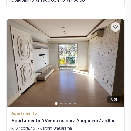
Condomínio
R$ 1.500,00
·
IPTU
R$ 400,00
31
Apartamento
Apartamento à Venda ou para Alugar em Jardim
Umuarama
R. Sincorá
,
451
-
Jardim Umuarama