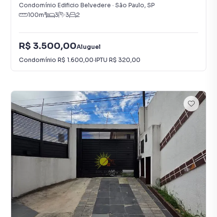
Condomínio Edificio Belvedere
·
São Paulo
,
SP
100
m²
3
3
2
R$ 3.500,00
Aluguel
Condomínio
R$ 1.600,00
·
IPTU
R$ 320,00