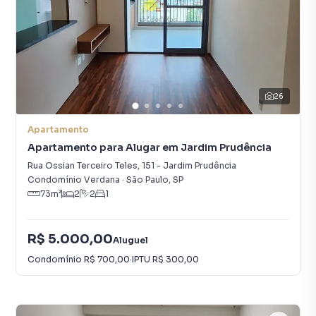
26
Apartamento
Apartamento para Alugar em Jardim Prudência
Rua Ossian Terceiro Teles
,
151
-
Jardim Prudência
Condomínio Verdana
·
São Paulo
,
SP
73
m²
2
2
1
R$ 5.000,00
Aluguel
Condomínio
R$ 700,00
·
IPTU
R$ 300,00