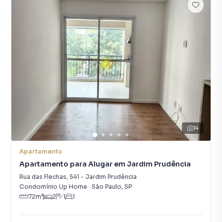
14
Apartamento
Apartamento para Alugar em Jardim Prudência
Rua das Flechas
,
541
-
Jardim Prudência
Condomínio Up Home
·
São Paulo
,
SP
72
m²
2
1
1