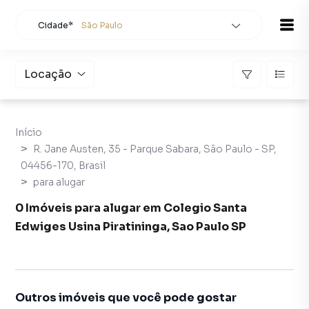
Cidade*
São Paulo
Todas as cidades
Localidade
São Paulo
Locação
Buscar
Início
R. Jane Austen, 35 - Parque Sabara, São Paulo - SP,
04456-170, Brasil
para alugar
0 Imóveis para alugar em Colegio Santa
Edwiges Usina Piratininga, Sao Paulo SP
Outros imóveis que você pode gostar