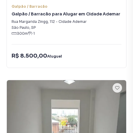
Galpão / Barracão
Galpão / Barracão para Alugar em Cidade Ademar
Rua Margarida Zingg
,
112
-
Cidade Ademar
São Paulo
,
SP
300
m²
1
R$ 8.500,00
Aluguel