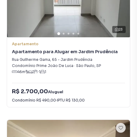
23
Apartamento
Apartamento para Alugar em Jardim Prudência
Rua Guilherme Gama
,
65
-
Jardim Prudência
Condomínio Prime João De Luca
·
São Paulo
,
SP
46
m²
2
1
1
R$ 2.700,00
Aluguel
Condomínio
R$ 490,00
·
IPTU
R$ 130,00