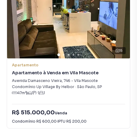
15
Apartamento
Apartamento à Venda em Vila Mascote
Avenida Damasceno Vieira
,
746
-
Vila Mascote
Condomínio Up Village By Helbor
·
São Paulo
,
SP
47
m²
1
1
1
R$ 515.000,00
Venda
Condomínio
R$ 600,00
·
IPTU
R$ 200,00