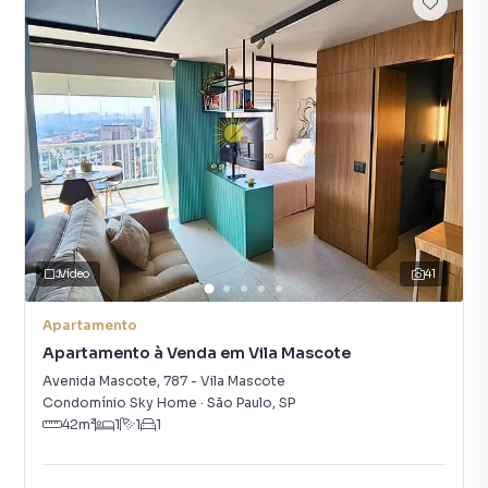
Vídeo
41
Apartamento
Apartamento à Venda em Vila Mascote
Avenida Mascote
,
787
-
Vila Mascote
Condomínio Sky Home
·
São Paulo
,
SP
42
m²
1
1
1