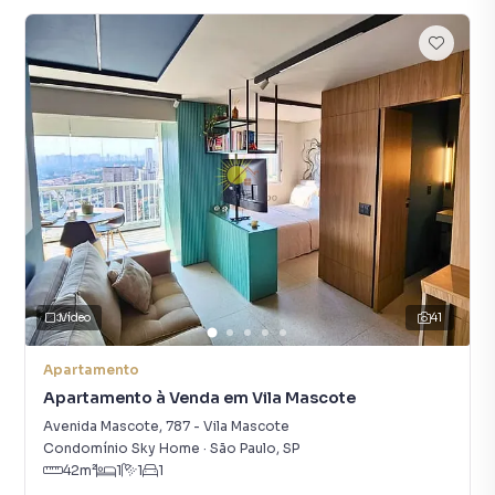
Vídeo
41
Apartamento
Apartamento à Venda em Vila Mascote
Avenida Mascote
,
787
-
Vila Mascote
Condomínio Sky Home
·
São Paulo
,
SP
42
m²
1
1
1