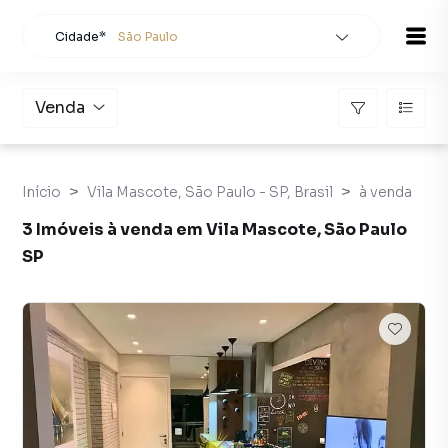
Cidade*
São Paulo
Todas as cidades
Localidade
São Paulo
Venda
Buscar
Início
Vila Mascote, São Paulo - SP, Brasil
à venda
3 Imóveis à venda em Vila Mascote, São Paulo
SP