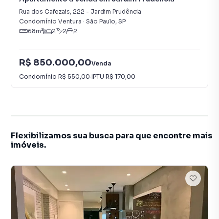
Rua dos Cafezais
,
222
-
Jardim Prudência
Condomínio Ventura
·
São Paulo
,
SP
68
m²
2
2
2
R$ 850.000,00
Venda
Condomínio
R$ 550,00
·
IPTU
R$ 170,00
Flexibilizamos sua busca para que encontre mais
imóveis.