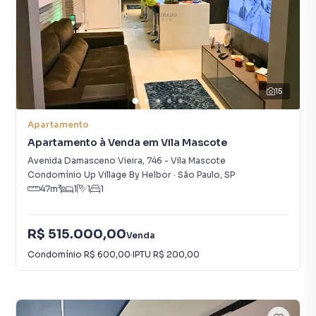
15
Apartamento
Apartamento à Venda em Vila Mascote
Avenida Damasceno Vieira
,
746
-
Vila Mascote
Condomínio Up Village By Helbor
·
São Paulo
,
SP
47
m²
1
1
1
R$ 515.000,00
Venda
Condomínio
R$ 600,00
·
IPTU
R$ 200,00