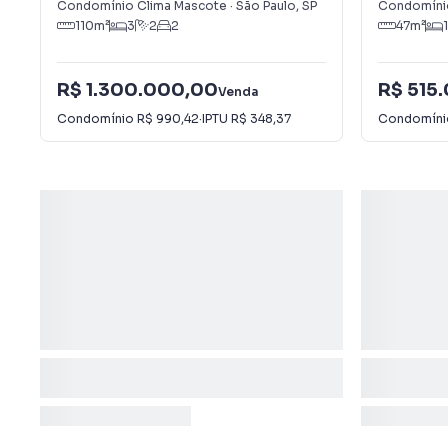
Condomínio Clima Mascote
·
São Paulo
,
SP
Condomínio
110
m²
3
2
2
47
m²
1
R$ 1.300.000,00
R$ 515
Venda
Condomínio
R$ 990,42
·
IPTU
R$ 348,37
Condomín