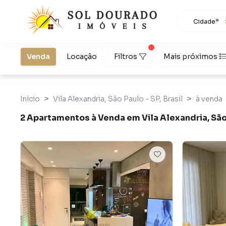
Cidade*
Todas as 
Localidad
São Paulo
Venda
Locação
Filtros
Mais próximos
Início
Vila Alexandria, São Paulo - SP, Brasil
à venda
2 Apartamentos à Venda em Vila Alexandria, São