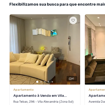
Flexibilizamos sua busca para que encontre mai
41
Apartamento
Apartame
Apartamento à Venda em Vila
Apartame
Alexandria (Zona Sul)
Mascote
Rua Tebas
,
296
-
Vila Alexandria (Zona Sul)
Avenida Da