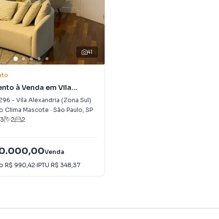
41
nto
nto à Venda em Vila
a (Zona Sul)
296
-
Vila Alexandria (Zona Sul)
o Clima Mascote
·
São Paulo
,
SP
3
2
2
00.000,00
Venda
io
R$ 990,42
·
IPTU
R$ 348,37