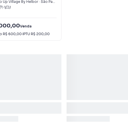
 Up Village By Helbor
·
São Paulo
,
SP
1
1
.000,00
Venda
io
R$ 600,00
·
IPTU
R$ 200,00