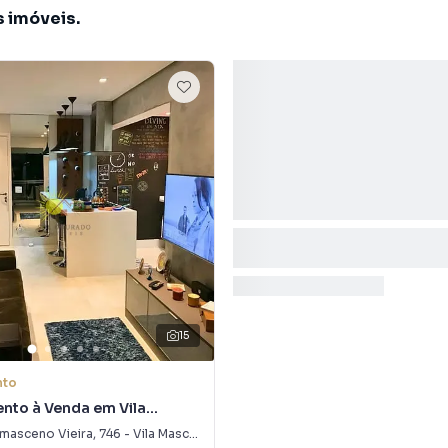
s imóveis.
15
nto
nto à Venda em Vila
masceno Vieira
,
746
-
Vila Mascote