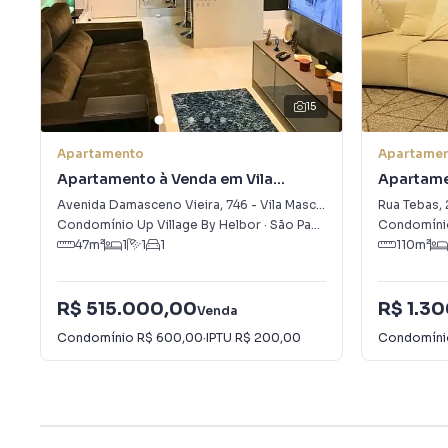
15
Apartamento
Apartame
Apartamento à Venda em Vila
Apartame
Mascote
Alexandri
Avenida Damasceno Vieira
,
746
-
Vila Mascote
Rua Tebas
,
Condomínio Up Village By Helbor
·
São Paulo
,
SP
Condomíni
47
m²
1
1
1
110
m²
R$ 515.000,00
R$ 1.3
Venda
Condomínio
R$ 600,00
·
IPTU
R$ 200,00
Condomín